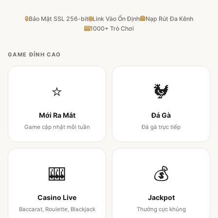
🔒
Bảo Mật SSL 256-bit
🌐
Link Vào Ổn Định
🏦
Nạp Rút Đa Kênh
🎰
1000+ Trò Chơi
GAME ĐỈNH CAO
⭐
🐓
Mới Ra Mắt
Đá Gà
Game cập nhật mỗi tuần
Đá gà trực tiếp
🎰
💰
Casino Live
Jackpot
Baccarat, Roulette, Blackjack
Thưởng cực khủng