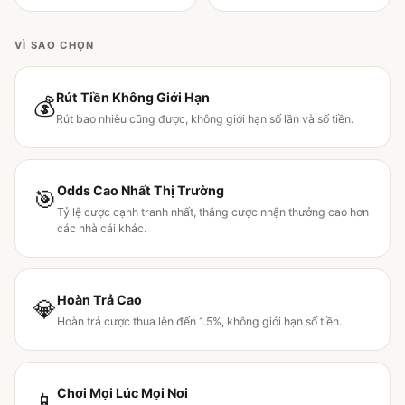
VÌ SAO CHỌN
Rút Tiền Không Giới Hạn
💰
Rút bao nhiêu cũng được, không giới hạn số lần và số tiền.
Odds Cao Nhất Thị Trường
🎯
Tỷ lệ cược cạnh tranh nhất, thắng cược nhận thưởng cao hơn
các nhà cái khác.
Hoàn Trả Cao
💎
Hoàn trả cược thua lên đến 1.5%, không giới hạn số tiền.
Chơi Mọi Lúc Mọi Nơi
📱