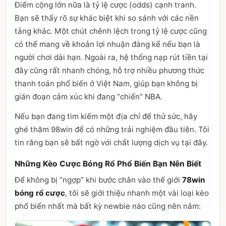
Điểm cộng lớn nữa là tỷ lệ cược (odds) cạnh tranh.
Bạn sẽ thấy rõ sự khác biệt khi so sánh với các nền
tảng khác. Một chút chênh lệch trong tỷ lệ cược cũng
có thể mang về khoản lợi nhuận đáng kể nếu bạn là
người chơi dài hạn. Ngoài ra, hệ thống nạp rút tiền tại
đây cũng rất nhanh chóng, hỗ trợ nhiều phương thức
thanh toán phổ biến ở Việt Nam, giúp bạn không bị
gián đoạn cảm xúc khi đang “chiến” NBA.
Nếu bạn đang tìm kiếm một địa chỉ để thử sức, hãy
ghé thăm 98win để có những trải nghiệm đầu tiên. Tôi
tin rằng bạn sẽ bất ngờ với chất lượng dịch vụ tại đây.
Những Kèo Cược Bóng Rổ Phổ Biến Bạn Nên Biết
Để không bị “ngợp” khi bước chân vào thế giới
78win
bóng rổ cược
, tôi sẽ giới thiệu nhanh một vài loại kèo
phổ biến nhất mà bất kỳ newbie nào cũng nên nắm: