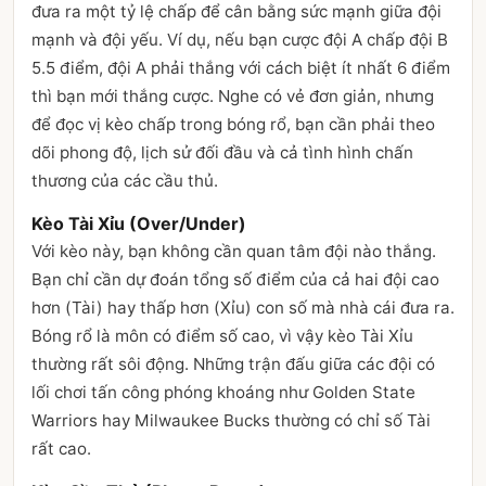
đưa ra một tỷ lệ chấp để cân bằng sức mạnh giữa đội
mạnh và đội yếu. Ví dụ, nếu bạn cược đội A chấp đội B
5.5 điểm, đội A phải thắng với cách biệt ít nhất 6 điểm
thì bạn mới thắng cược. Nghe có vẻ đơn giản, nhưng
để đọc vị kèo chấp trong bóng rổ, bạn cần phải theo
dõi phong độ, lịch sử đối đầu và cả tình hình chấn
thương của các cầu thủ.
Kèo Tài Xỉu (Over/Under)
Với kèo này, bạn không cần quan tâm đội nào thắng.
Bạn chỉ cần dự đoán tổng số điểm của cả hai đội cao
hơn (Tài) hay thấp hơn (Xỉu) con số mà nhà cái đưa ra.
Bóng rổ là môn có điểm số cao, vì vậy kèo Tài Xỉu
thường rất sôi động. Những trận đấu giữa các đội có
lối chơi tấn công phóng khoáng như Golden State
Warriors hay Milwaukee Bucks thường có chỉ số Tài
rất cao.