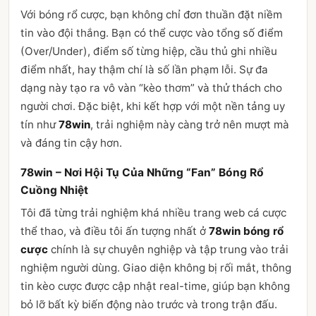
Với bóng rổ cược, bạn không chỉ đơn thuần đặt niềm
tin vào đội thắng. Bạn có thể cược vào tổng số điểm
(Over/Under), điểm số từng hiệp, cầu thủ ghi nhiều
điểm nhất, hay thậm chí là số lần phạm lỗi. Sự đa
dạng này tạo ra vô vàn “kèo thơm” và thử thách cho
người chơi. Đặc biệt, khi kết hợp với một nền tảng uy
tín như
78win
, trải nghiệm này càng trở nên mượt mà
và đáng tin cậy hơn.
78win – Nơi Hội Tụ Của Những “Fan” Bóng Rổ
Cuồng Nhiệt
Tôi đã từng trải nghiệm khá nhiều trang web cá cược
thể thao, và điều tôi ấn tượng nhất ở
78win bóng rổ
cược
chính là sự chuyên nghiệp và tập trung vào trải
nghiệm người dùng. Giao diện không bị rối mắt, thông
tin kèo cược được cập nhật real-time, giúp bạn không
bỏ lỡ bất kỳ biến động nào trước và trong trận đấu.