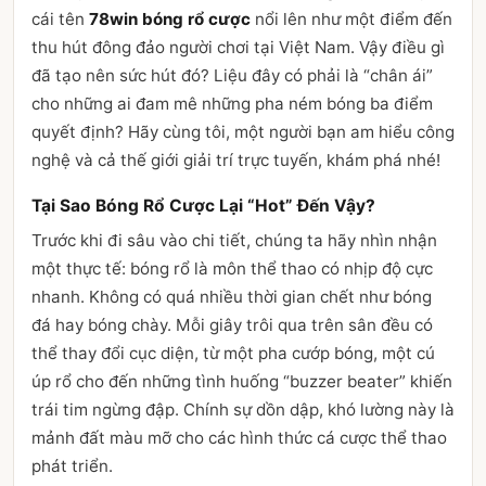
cái tên
78win bóng rổ cược
nổi lên như một điểm đến
thu hút đông đảo người chơi tại Việt Nam. Vậy điều gì
đã tạo nên sức hút đó? Liệu đây có phải là “chân ái”
cho những ai đam mê những pha ném bóng ba điểm
quyết định? Hãy cùng tôi, một người bạn am hiểu công
nghệ và cả thế giới giải trí trực tuyến, khám phá nhé!
Tại Sao Bóng Rổ Cược Lại “Hot” Đến Vậy?
Trước khi đi sâu vào chi tiết, chúng ta hãy nhìn nhận
một thực tế: bóng rổ là môn thể thao có nhịp độ cực
nhanh. Không có quá nhiều thời gian chết như bóng
đá hay bóng chày. Mỗi giây trôi qua trên sân đều có
thể thay đổi cục diện, từ một pha cướp bóng, một cú
úp rổ cho đến những tình huống “buzzer beater” khiến
trái tim ngừng đập. Chính sự dồn dập, khó lường này là
mảnh đất màu mỡ cho các hình thức cá cược thể thao
phát triển.