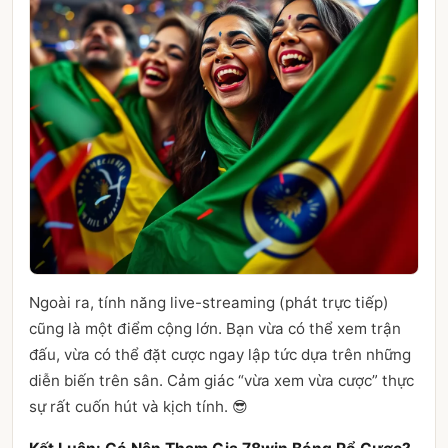
Ngoài ra, tính năng live-streaming (phát trực tiếp)
cũng là một điểm cộng lớn. Bạn vừa có thể xem trận
đấu, vừa có thể đặt cược ngay lập tức dựa trên những
diễn biến trên sân. Cảm giác “vừa xem vừa cược” thực
sự rất cuốn hút và kịch tính. 😎