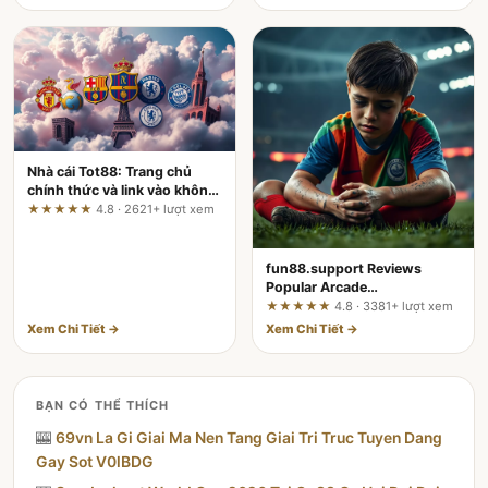
Nhà cái Tot88: Trang chủ
chính thức và link vào không
chặn cho dân chơi cá cược
★★★★★
4.8 · 2621+ lượt xem
fun88.support Reviews
Popular Arcade
Entertainment: Who Should
★★★★★
4.8 · 3381+ lượt xem
Play and Who Should Skip
Xem Chi Tiết →
Xem Chi Tiết →
BẠN CÓ THỂ THÍCH
🎰
69vn La Gi Giai Ma Nen Tang Giai Tri Truc Tuyen Dang
Gay Sot V0lBDG