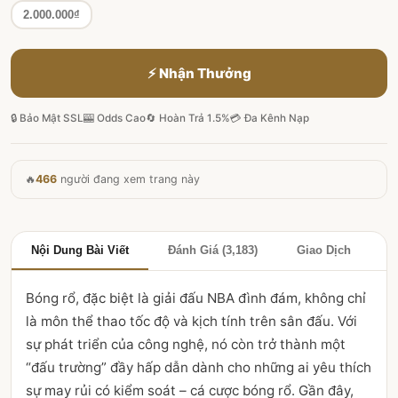
2.000.000₫
⚡ Nhận Thưởng
🔒 Bảo Mật SSL
🎰 Odds Cao
🔄 Hoàn Trả 1.5%
💳 Đa Kênh Nạp
🔥
466
người đang xem trang này
Nội Dung Bài Viết
Đánh Giá (3,183)
Giao Dịch
Bóng rổ, đặc biệt là giải đấu NBA đình đám, không chỉ
là môn thể thao tốc độ và kịch tính trên sân đấu. Với
sự phát triển của công nghệ, nó còn trở thành một
“đấu trường” đầy hấp dẫn dành cho những ai yêu thích
sự may rủi có kiểm soát – cá cược bóng rổ. Gần đây,