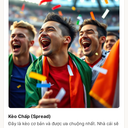
Kèo Chấp (Spread)
Đây là kèo cơ bản và được ưa chuộng nhất. Nhà cái sẽ