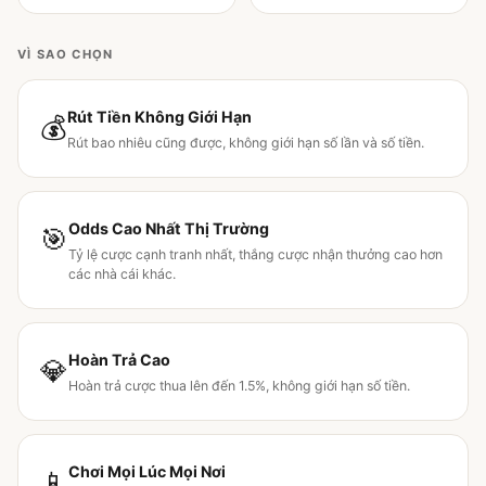
VÌ SAO CHỌN
Rút Tiền Không Giới Hạn
💰
Rút bao nhiêu cũng được, không giới hạn số lần và số tiền.
Odds Cao Nhất Thị Trường
🎯
Tỷ lệ cược cạnh tranh nhất, thắng cược nhận thưởng cao hơn
các nhà cái khác.
Hoàn Trả Cao
💎
Hoàn trả cược thua lên đến 1.5%, không giới hạn số tiền.
Chơi Mọi Lúc Mọi Nơi
📱