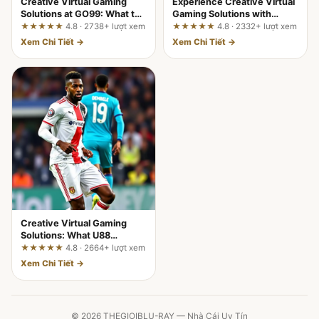
Creative Virtual Gaming
Experience Creative Virtual
Solutions at GO99: What the
Gaming Solutions with
Promise Looks Like and
go99sv.com: A Reviewer's
★★★★★
4.8 · 2738+ lượt xem
★★★★★
4.8 · 2332+ lượt xem
What You Still Need to
Checklist
Xem Chi Tiết →
Xem Chi Tiết →
Check
Creative Virtual Gaming
Solutions: What U88
Promises and What You
★★★★★
4.8 · 2664+ lượt xem
Should Verify First
Xem Chi Tiết →
© 2026 THEGIOIBLU-RAY — Nhà Cái Uy Tín