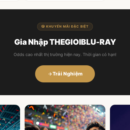
🎲 KHUYẾN MÃI ĐẶC BIỆT
Gia Nhập THEGIOIBLU-RAY
Odds cao nhất thị trường hiện nay. Thời gian có hạn!
Trải Nghiệm