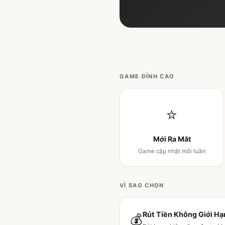
GAME ĐỈNH CAO
⭐
Mới Ra Mắt
Game cập nhật mỗi tuần
VÌ SAO CHỌN
Rút Tiền Không Giới Hạ
💰