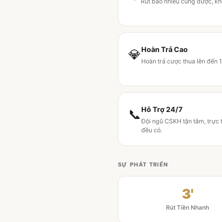
Rút bao nhiêu cũng được, khô
Hoàn Trả Cao
💎
Hoàn trả cược thua lên đến 1
Hỗ Trợ 24/7
📞
Đội ngũ CSKH tận tâm, trực 
đều có.
SỰ PHÁT TRIỂN
3'
Rút Tiền Nhanh