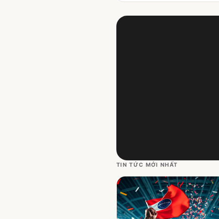
TIN TỨC MỚI NHẤT