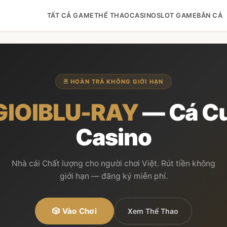
TẤT CẢ GAME
THỂ THAO
CASINO
SLOT GAME
BẮN CÁ
🃏 HOÀN TRẢ KHÔNG GIỚI HẠN
GIOIBLU-RAY
— Cá C
Casino
Nhà cái Chất lượng cho người chơi Việt. Rút tiền không
giới hạn — đăng ký miễn phí.
🎲 Vào Chơi
Xem Thể Thao