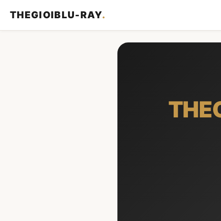
THEGIOIBLU-RAY
.
THE