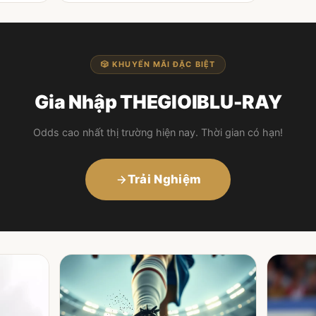
🎲 KHUYẾN MÃI ĐẶC BIỆT
Gia Nhập THEGIOIBLU-RAY
Odds cao nhất thị trường hiện nay. Thời gian có hạn!
Trải Nghiệm