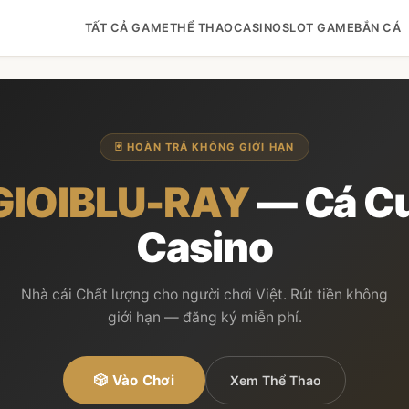
TẤT CẢ GAME
THỂ THAO
CASINO
SLOT GAME
BẮN CÁ
🃏 HOÀN TRẢ KHÔNG GIỚI HẠN
GIOIBLU-RAY
— Cá C
Casino
Nhà cái Chất lượng cho người chơi Việt. Rút tiền không
giới hạn — đăng ký miễn phí.
🎲 Vào Chơi
Xem Thể Thao