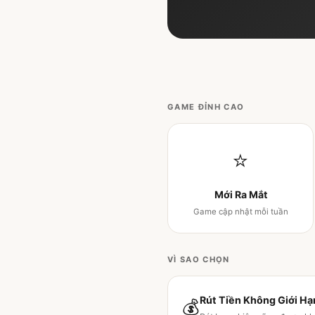
GAME ĐỈNH CAO
⭐
Mới Ra Mắt
Game cập nhật mỗi tuần
VÌ SAO CHỌN
Rút Tiền Không Giới Hạ
💰