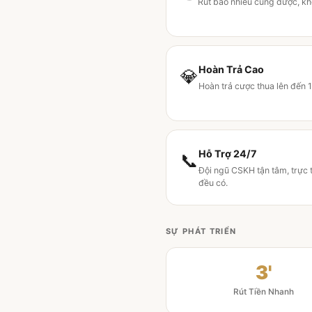
Rút bao nhiêu cũng được, khô
Hoàn Trả Cao
💎
Hoàn trả cược thua lên đến 1
Hỗ Trợ 24/7
📞
Đội ngũ CSKH tận tâm, trực 
đều có.
SỰ PHÁT TRIỂN
3'
Rút Tiền Nhanh