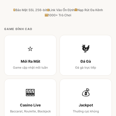
🔒
Bảo Mật SSL 256-bit
🌐
Link Vào Ổn Định
🏦
Nạp Rút Đa Kênh
🎰
1000+ Trò Chơi
GAME ĐỈNH CAO
⭐
🐓
Mới Ra Mắt
Đá Gà
Game cập nhật mỗi tuần
Đá gà trực tiếp
🎰
💰
Casino Live
Jackpot
Baccarat, Roulette, Blackjack
Thưởng cực khủng