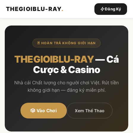
THEGIOIBLU-RAY
.
Đăng Ký
🃏 HOÀN TRẢ KHÔNG GIỚI HẠN
THEGIOIBLU-RAY
— Cá
Cược & Casino
Nhà cái Chất lượng cho người chơi Việt. Rút tiền
không giới hạn — đăng ký miễn phí.
🎲 Vào Chơi
Xem Thể Thao