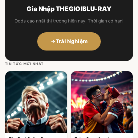
Gia Nhập THEGIOIBLU-RAY
Odds cao nhất thị trường hiện nay. Thời gian có hạn!
Trải Nghiệm
TIN TỨC MỚI NHẤT