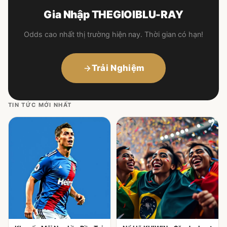
Gia Nhập THEGIOIBLU-RAY
Odds cao nhất thị trường hiện nay. Thời gian có hạn!
Trải Nghiệm
TIN TỨC MỚI NHẤT