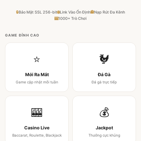
🔒
Bảo Mật SSL 256-bit
🌐
Link Vào Ổn Định
🏦
Nạp Rút Đa Kênh
🎰
1000+ Trò Chơi
GAME ĐỈNH CAO
⭐
🐓
Mới Ra Mắt
Đá Gà
Game cập nhật mỗi tuần
Đá gà trực tiếp
🎰
💰
Casino Live
Jackpot
Baccarat, Roulette, Blackjack
Thưởng cực khủng