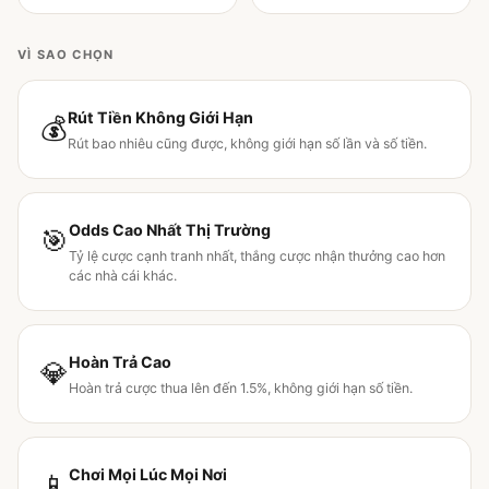
VÌ SAO CHỌN
Rút Tiền Không Giới Hạn
💰
Rút bao nhiêu cũng được, không giới hạn số lần và số tiền.
Odds Cao Nhất Thị Trường
🎯
Tỷ lệ cược cạnh tranh nhất, thắng cược nhận thưởng cao hơn
các nhà cái khác.
Hoàn Trả Cao
💎
Hoàn trả cược thua lên đến 1.5%, không giới hạn số tiền.
Chơi Mọi Lúc Mọi Nơi
📱