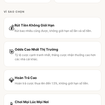
VÌ SAO CHỌN
Rút Tiền Không Giới Hạn
💰
Rút bao nhiêu cũng được, không giới hạn số lần và số tiền.
Odds Cao Nhất Thị Trường
🎯
Tỷ lệ cược cạnh tranh nhất, thắng cược nhận thưởng cao hơn
các nhà cái khác.
Hoàn Trả Cao
💎
Hoàn trả cược thua lên đến 1.5%, không giới hạn số tiền.
Chơi Mọi Lúc Mọi Nơi
📱