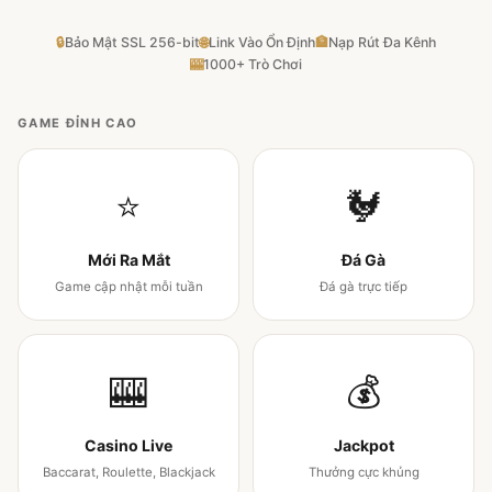
🔒
Bảo Mật SSL 256-bit
🌐
Link Vào Ổn Định
🏦
Nạp Rút Đa Kênh
🎰
1000+ Trò Chơi
GAME ĐỈNH CAO
⭐
🐓
Mới Ra Mắt
Đá Gà
Game cập nhật mỗi tuần
Đá gà trực tiếp
🎰
💰
Casino Live
Jackpot
Baccarat, Roulette, Blackjack
Thưởng cực khủng