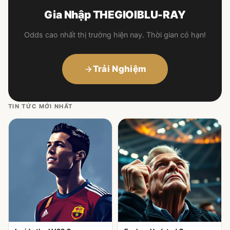
Gia Nhập THEGIOIBLU-RAY
Odds cao nhất thị trường hiện nay. Thời gian có hạn!
Trải Nghiệm
TIN TỨC MỚI NHẤT