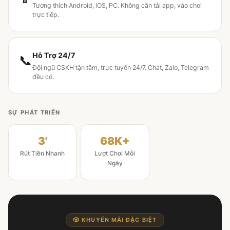
Tương thích Android, iOS, PC. Không cần tải app, vào chơi
trực tiếp.
Hỗ Trợ 24/7
📞
Đội ngũ CSKH tận tâm, trực tuyến 24/7. Chat, Zalo, Telegram
đều có.
SỰ PHÁT TRIỂN
3'
68K+
Rút Tiền Nhanh
Lượt Chơi Mỗi
Ngày
🎲 KHUYẾN MÃI ĐẶC BIỆT