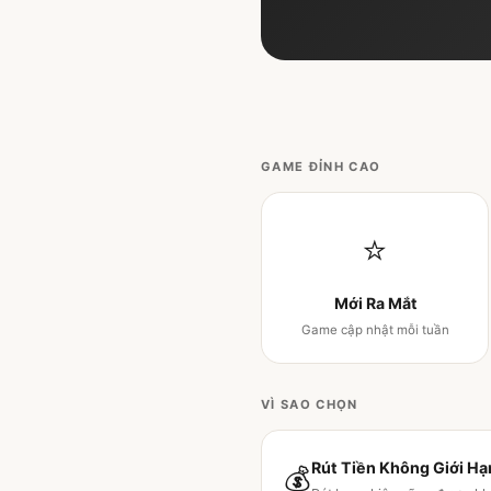
GAME ĐỈNH CAO
⭐
Mới Ra Mắt
Game cập nhật mỗi tuần
VÌ SAO CHỌN
Rút Tiền Không Giới Hạ
💰