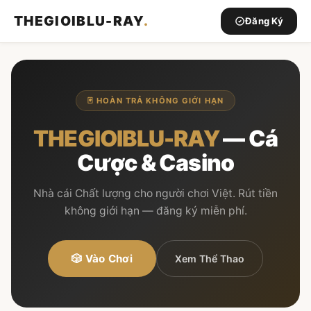
THEGIOIBLU-RAY
.
Đăng Ký
🃏 HOÀN TRẢ KHÔNG GIỚI HẠN
THEGIOIBLU-RAY
— Cá
Cược & Casino
Nhà cái Chất lượng cho người chơi Việt. Rút tiền
không giới hạn — đăng ký miễn phí.
🎲 Vào Chơi
Xem Thể Thao