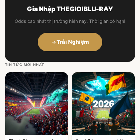
Gia Nhập THEGIOIBLU-RAY
Odds cao nhất thị trường hiện nay. Thời gian có hạn!
Trải Nghiệm
TIN TỨC MỚI NHẤT