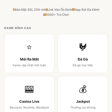
🔒
Bảo Mật SSL 256-bit
🌐
Link Vào Ổn Định
🏦
Nạp Rút Đa Kênh
🎰
1000+ Trò Chơi
GAME ĐỈNH CAO
⭐
🐓
Mới Ra Mắt
Đá Gà
Game cập nhật mỗi tuần
Đá gà trực tiếp
🎰
💰
Casino Live
Jackpot
Baccarat, Roulette, Blackjack
Thưởng cực khủng