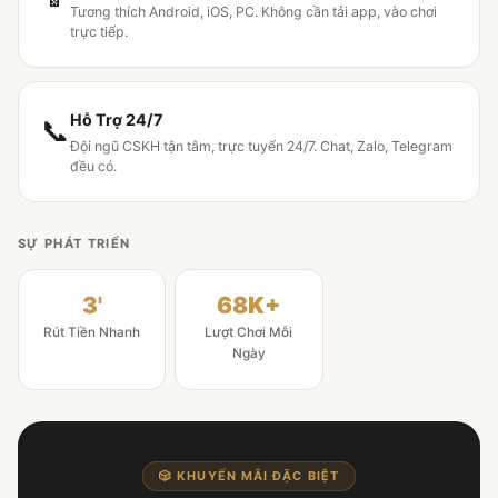
Tương thích Android, iOS, PC. Không cần tải app, vào chơi
trực tiếp.
Hỗ Trợ 24/7
📞
Đội ngũ CSKH tận tâm, trực tuyến 24/7. Chat, Zalo, Telegram
đều có.
SỰ PHÁT TRIỂN
3'
68K+
Rút Tiền Nhanh
Lượt Chơi Mỗi
Ngày
🎲 KHUYẾN MÃI ĐẶC BIỆT