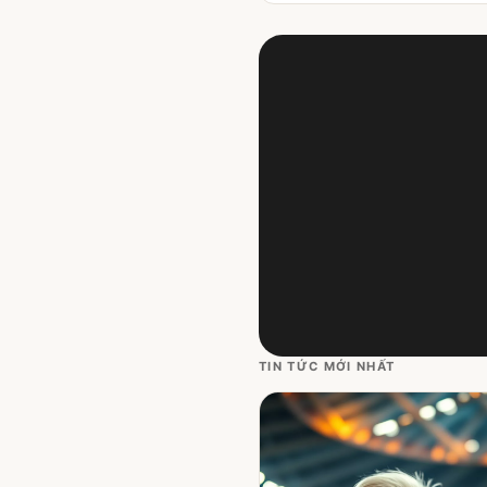
TIN TỨC MỚI NHẤT