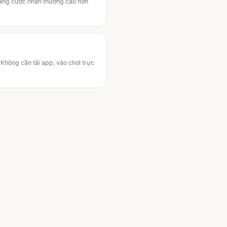
thắng cược nhận thưởng cao hơn
 Không cần tải app, vào chơi trực