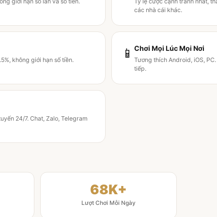
ng giới hạn số lần và số tiền.
Tỷ lệ cược cạnh tranh nhất, 
các nhà cái khác.
Chơi Mọi Lúc Mọi Nơi
📱
.5%, không giới hạn số tiền.
Tương thích Android, iOS, PC.
tiếp.
tuyến 24/7. Chat, Zalo, Telegram
68K+
Lượt Chơi Mỗi Ngày