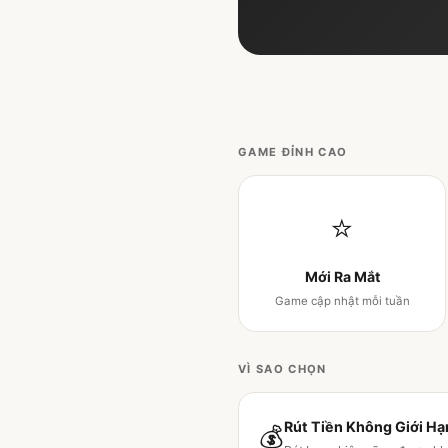
GAME ĐỈNH CAO
⭐
Mới Ra Mắt
Game cập nhật mỗi tuần
VÌ SAO CHỌN
Rút Tiền Không Giới Hạ
💰