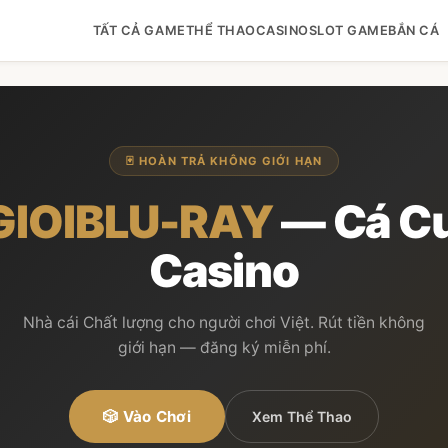
TẤT CẢ GAME
THỂ THAO
CASINO
SLOT GAME
BẮN CÁ
🃏 HOÀN TRẢ KHÔNG GIỚI HẠN
GIOIBLU-RAY
— Cá C
Casino
Nhà cái Chất lượng cho người chơi Việt. Rút tiền không
giới hạn — đăng ký miễn phí.
🎲 Vào Chơi
Xem Thể Thao