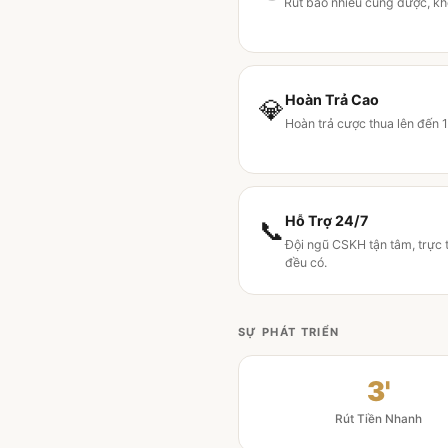
Rút bao nhiêu cũng được, khô
Hoàn Trả Cao
💎
Hoàn trả cược thua lên đến 1
Hỗ Trợ 24/7
📞
Đội ngũ CSKH tận tâm, trực 
đều có.
SỰ PHÁT TRIỂN
3'
Rút Tiền Nhanh