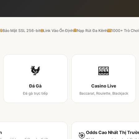
🔒
Bảo Mật SSL 256-bit
🌐
Link Vào Ổn Định
🏦
Nạp Rút Đa Kênh
🎰
1000+ Trò Chơi
🐓
🎰
Đá Gà
Casino Live
Đá gà trực tiếp
Baccarat, Roulette, Blackjack
n
Odds Cao Nhất Thị Trườ
🎯