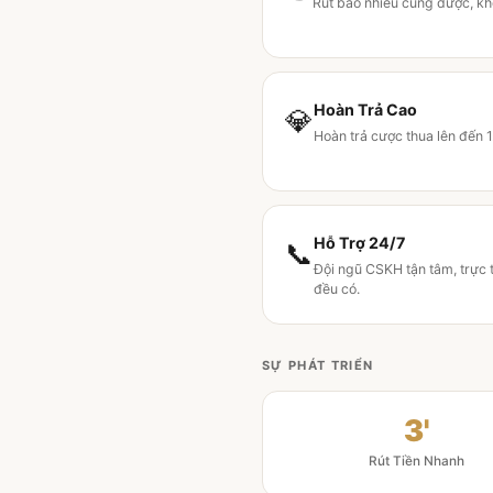
Rút bao nhiêu cũng được, khô
Hoàn Trả Cao
💎
Hoàn trả cược thua lên đến 1
Hỗ Trợ 24/7
📞
Đội ngũ CSKH tận tâm, trực 
đều có.
SỰ PHÁT TRIỂN
3'
Rút Tiền Nhanh