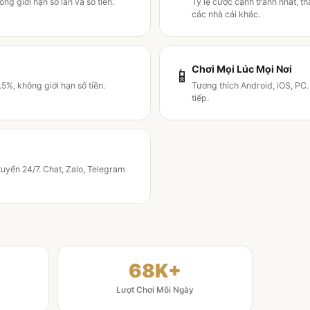
ng giới hạn số lần và số tiền.
Tỷ lệ cược cạnh tranh nhất, 
các nhà cái khác.
Chơi Mọi Lúc Mọi Nơi
📱
.5%, không giới hạn số tiền.
Tương thích Android, iOS, PC.
tiếp.
tuyến 24/7. Chat, Zalo, Telegram
68K+
Lượt Chơi Mỗi Ngày