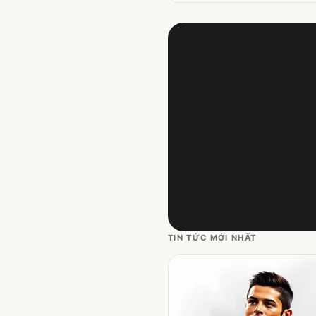
TIN TỨC MỚI NHẤT