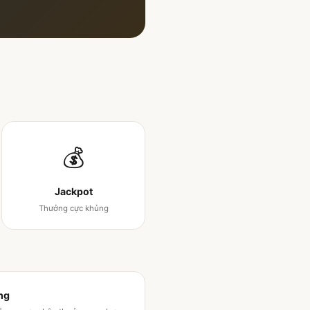
💰
Jackpot
Thưởng cực khủng
ng