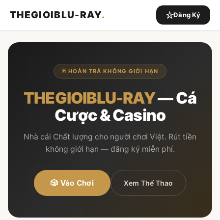
THEGIOIBLU-RAY
.
Đăng Ký
🃏 HOÀN TRẢ KHÔNG GIỚI HẠN
THEGIOIBLU-RAY
— Cá
Cược & Casino
Nhà cái Chất lượng cho người chơi Việt. Rút tiền
không giới hạn — đăng ký miễn phí.
🎲 Vào Chơi
Xem Thể Thao