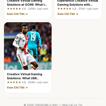
Creative Virtual Gaming
Experience Creative Virtual
Solutions at GO99: What the
Gaming Solutions with
Promise Looks Like and
go99sv.com: A Reviewer's
★★★★★
4.8 · 2499+ lượt xem
★★★★★
4.8 · 3194+ lượt xem
What You Still Need to
Checklist
Xem Chi Tiết →
Xem Chi Tiết →
Check
Creative Virtual Gaming
Solutions: What U88
Promises and What You
★★★★★
4.8 · 2649+ lượt xem
Should Verify First
Xem Chi Tiết →
© 2026 THEGIOIBLU-RAY — Nhà Cái Uy Tín