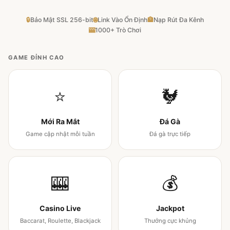
🔒
Bảo Mật SSL 256-bit
🌐
Link Vào Ổn Định
🏦
Nạp Rút Đa Kênh
🎰
1000+ Trò Chơi
GAME ĐỈNH CAO
⭐
🐓
Mới Ra Mắt
Đá Gà
Game cập nhật mỗi tuần
Đá gà trực tiếp
🎰
💰
Casino Live
Jackpot
Baccarat, Roulette, Blackjack
Thưởng cực khủng