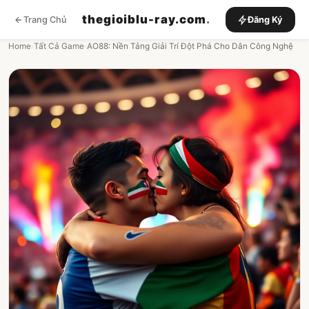
thegioiblu-ray.com
.
Trang Chủ
Đăng Ký
Home
›
Tất Cả Game
›
AO88: Nền Tảng Giải Trí Đột Phá Cho Dân Công Nghệ