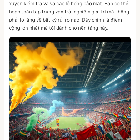
xuyên kiểm tra và vá các lỗ hổng bảo mật. Bạn có thể
hoàn toàn tập trung vào trải nghiệm giải trí mà không
phải lo lắng về bất kỳ rủi ro nào. Đây chính là điểm
cộng lớn nhất mà tôi dành cho nền tảng này.