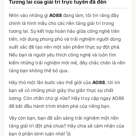
Tương lai của giải trí trực tuyến đã đến
Nhìn vào những gì
AO88
đang làm, tôi tin rằng đây
chính là hình mẫu cho các nền tảng giải trí trong
tương lai. Sự kết hợp hoàn hảo giữa công nghệ tiên
tiến, nội dung phong phú và trải nghiệm người dùng
xuất sắc đã tạo nên một sản phẩm thực sự đột phá.
Nếu bạn là người yêu thích công nghệ và luôn tìm
kiếm những trải nghiệm mới mẻ, đây chắc chắn là nền
tảng bạn không thể bỏ qua.
Hãy thử một lần bước vào thế giới của
AO88
, tôi tin
bạn sẽ có những phút giây thư giãn thực sự chất
lượng. Còn chần chừ gì nữa? Hãy truy cập ngay AO88
để bắt đầu hành trình khám phá của riêng bạn.
Vậy còn bạn, bạn đã sẵn sàng trải nghiệm một nền
tảng giải trí đột phá chưa? Hãy chia sẻ cảm nhận của
bạn ở phần bình luận nhé! 🚀