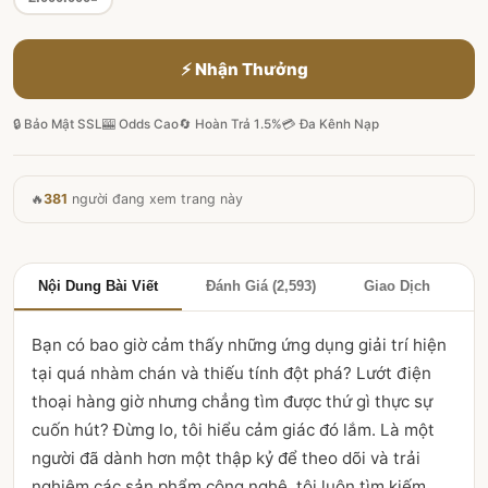
⚡ Nhận Thưởng
🔒 Bảo Mật SSL
🎰 Odds Cao
🔄 Hoàn Trả 1.5%
💳 Đa Kênh Nạp
🔥
381
người đang xem trang này
Nội Dung Bài Viết
Đánh Giá (2,593)
Giao Dịch
Bạn có bao giờ cảm thấy những ứng dụng giải trí hiện
tại quá nhàm chán và thiếu tính đột phá? Lướt điện
thoại hàng giờ nhưng chẳng tìm được thứ gì thực sự
cuốn hút? Đừng lo, tôi hiểu cảm giác đó lắm. Là một
người đã dành hơn một thập kỷ để theo dõi và trải
nghiệm các sản phẩm công nghệ, tôi luôn tìm kiếm