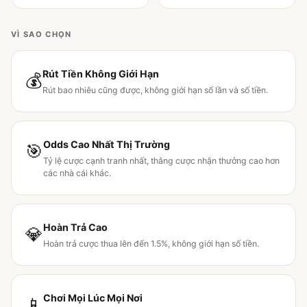
VÌ SAO CHỌN
Rút Tiền Không Giới Hạn
💰
Rút bao nhiêu cũng được, không giới hạn số lần và số tiền.
Odds Cao Nhất Thị Trường
🎯
Tỷ lệ cược cạnh tranh nhất, thắng cược nhận thưởng cao hơn
các nhà cái khác.
Hoàn Trả Cao
💎
Hoàn trả cược thua lên đến 1.5%, không giới hạn số tiền.
Chơi Mọi Lúc Mọi Nơi
📱