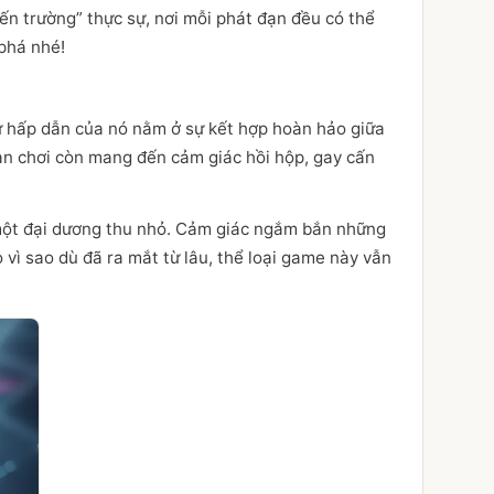
iến trường” thực sự, nơi mỗi phát đạn đều có thể
phá nhé!
. Sự hấp dẫn của nó nằm ở sự kết hợp hoàn hảo giữa
màn chơi còn mang đến cảm giác hồi hộp, gay cấn
 một đại dương thu nhỏ. Cảm giác ngắm bắn những
 vì sao dù đã ra mắt từ lâu, thể loại game này vẫn