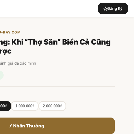
Đăng Ký
LU-RAY.COM
g: Khi “Thợ Săn” Biển Cả Cũng
ược
đánh giá đã xác minh
000₫
1.000.000₫
2.000.000₫
⚡ Nhận Thưởng