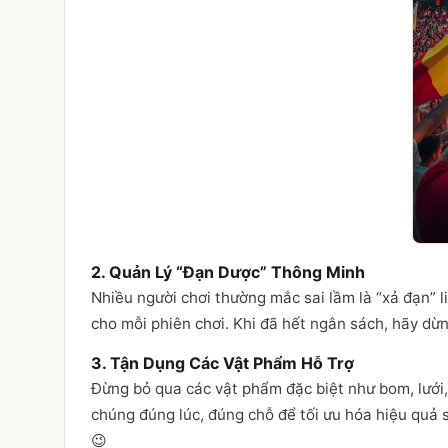
2. Quản Lý “Đạn Dược” Thông Minh
Nhiều người chơi thường mắc sai lầm là “xả đạn” l
cho mỗi phiên chơi. Khi đã hết ngân sách, hãy dừng
3. Tận Dụng Các Vật Phẩm Hỗ Trợ
Đừng bỏ qua các vật phẩm đặc biệt như bom, lưới,
chúng đúng lúc, đúng chỗ để tối ưu hóa hiệu quả
😉