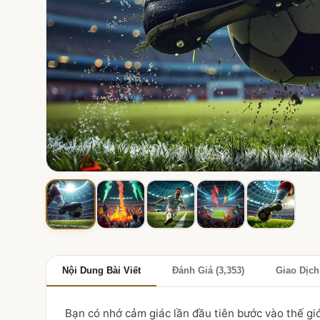
Nội Dung Bài Viết
Đánh Giá (3,353)
Giao Dịch
Bạn có nhớ cảm giác lần đầu tiên bước vào thế gi