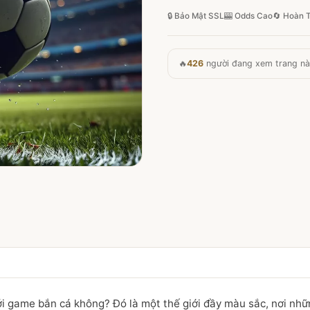
🔒 Bảo Mật SSL
🎰 Odds Cao
🔄 Hoàn T
🔥
426
người đang xem trang n
ới game bắn cá không? Đó là một thế giới đầy màu sắc, nơi nhữn