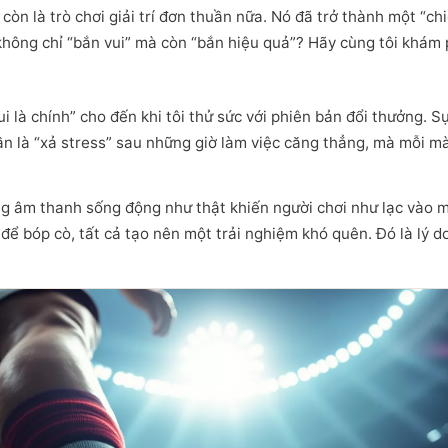
 còn là trò chơi giải trí đơn thuần nữa. Nó đã trở thành một “ch
không chỉ “bắn vui” mà còn “bắn hiệu quả”? Hãy cùng tôi khám 
“vui là chính” cho đến khi tôi thử sức với phiên bản đổi thưởng
huần là “xả stress” sau những giờ làm việc căng thẳng, mà mỗi 
ng âm thanh sống động như thật khiến người chơi như lạc vào
để bóp cò, tất cả tạo nên một trải nghiệm khó quên. Đó là lý do