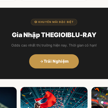
🎲 KHUYẾN MÃI ĐẶC BIỆT
Gia Nhập THEGIOIBLU-RAY
Odds cao nhất thị trường hiện nay. Thời gian có hạn!
Trải Nghiệm