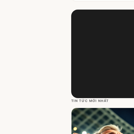
TIN TỨC MỚI NHẤT