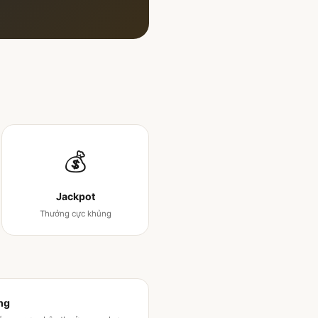
💰
Jackpot
Thưởng cực khủng
ng