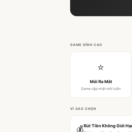
GAME ĐỈNH CAO
⭐
Mới Ra Mắt
Game cập nhật mỗi tuần
VÌ SAO CHỌN
Rút Tiền Không Giới Hạ
💰