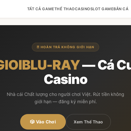
TẤT CẢ GAME
THỂ THAO
CASINO
SLOT GAME
BẮN CÁ
🃏 HOÀN TRẢ KHÔNG GIỚI HẠN
GIOIBLU-RAY
— Cá C
Casino
Nhà cái Chất lượng cho người chơi Việt. Rút tiền không
giới hạn — đăng ký miễn phí.
🎲 Vào Chơi
Xem Thể Thao