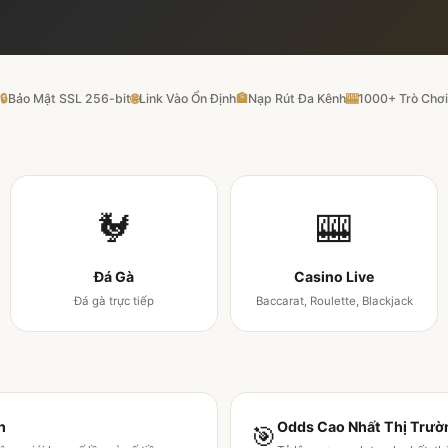
🔒
Bảo Mật SSL 256-bit
🌐
Link Vào Ổn Định
🏦
Nạp Rút Đa Kênh
🎰
1000+ Trò Chơi
🐓
🎰
Đá Gà
Casino Live
Đá gà trực tiếp
Baccarat, Roulette, Blackjack
n
Odds Cao Nhất Thị Trườ
🎯