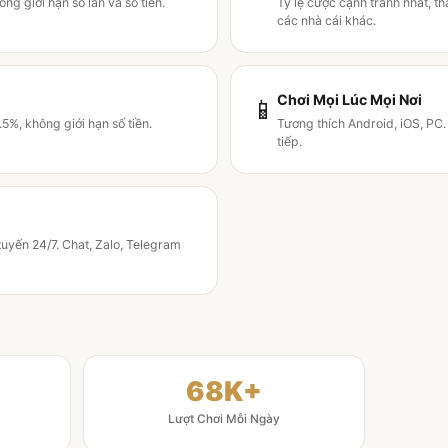
ng giới hạn số lần và số tiền.
Tỷ lệ cược cạnh tranh nhất, 
các nhà cái khác.
Chơi Mọi Lúc Mọi Nơi
📱
.5%, không giới hạn số tiền.
Tương thích Android, iOS, PC.
tiếp.
tuyến 24/7. Chat, Zalo, Telegram
68K+
Lượt Chơi Mỗi Ngày