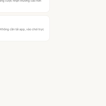
thắng cược nhận thưởng cao hơn
 Không cần tải app, vào chơi trực