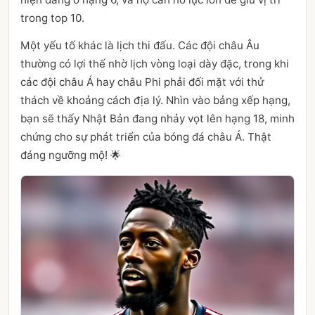
trong top 10.
Một yếu tố khác là lịch thi đấu. Các đội châu Âu
thường có lợi thế nhờ lịch vòng loại dày đặc, trong khi
các đội châu Á hay châu Phi phải đối mặt với thử
thách về khoảng cách địa lý. Nhìn vào bảng xếp hạng,
bạn sẽ thấy Nhật Bản đang nhảy vọt lên hạng 18, minh
chứng cho sự phát triển của bóng đá châu Á. Thật
đáng ngưỡng mộ! 🌟