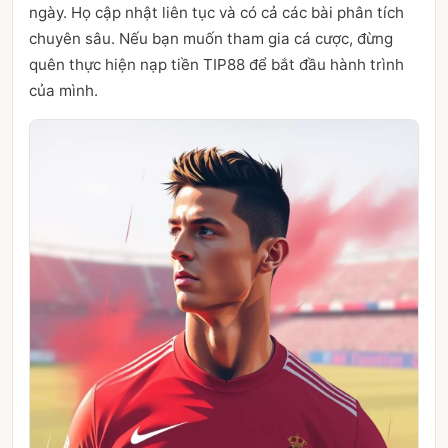
ngày. Họ cập nhật liên tục và có cả các bài phân tích
chuyên sâu. Nếu bạn muốn tham gia cá cược, đừng
quên thực hiện nạp tiền TIP88 để bắt đầu hành trình
của mình.