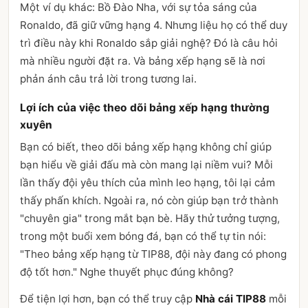
Một ví dụ khác: Bồ Đào Nha, với sự tỏa sáng của
Ronaldo, đã giữ vững hạng 4. Nhưng liệu họ có thể duy
trì điều này khi Ronaldo sắp giải nghệ? Đó là câu hỏi
mà nhiều người đặt ra. Và bảng xếp hạng sẽ là nơi
phản ánh câu trả lời trong tương lai.
Lợi ích của việc theo dõi bảng xếp hạng thường
xuyên
Bạn có biết, theo dõi bảng xếp hạng không chỉ giúp
bạn hiểu về giải đấu mà còn mang lại niềm vui? Mỗi
lần thấy đội yêu thích của mình leo hạng, tôi lại cảm
thấy phấn khích. Ngoài ra, nó còn giúp bạn trở thành
"chuyên gia" trong mắt bạn bè. Hãy thử tưởng tượng,
trong một buổi xem bóng đá, bạn có thể tự tin nói:
"Theo bảng xếp hạng từ TIP88, đội này đang có phong
độ tốt hơn." Nghe thuyết phục đúng không?
Để tiện lợi hơn, bạn có thể truy cập
Nhà cái TIP88
mỗi