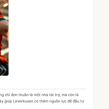
g chỉ đơn thuần là một nhà tài trợ, mà còn là
 này giúp Leverkusen có thêm nguồn lực để đầu tư