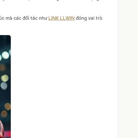
lúc mà các đối tác như
LINK LLWIN
đóng vai trò