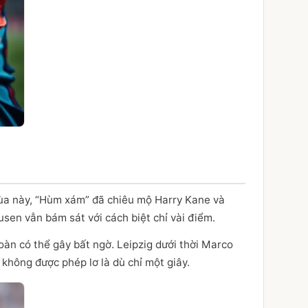
Mùa này, “Hùm xám” đã chiêu mộ Harry Kane và
sen vẫn bám sát với cách biệt chỉ vài điểm.
oàn có thể gây bất ngờ. Leipzig dưới thời Marco
 không được phép lơ là dù chỉ một giây.