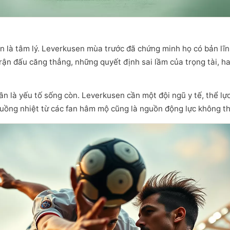
n là tâm lý. Leverkusen mùa trước đã chứng minh họ có bản lĩn
ận đấu căng thẳng, những quyết định sai lầm của trọng tài, h
ần là yếu tố sống còn. Leverkusen cần một đội ngũ y tế, thể lực
cuồng nhiệt từ các fan hâm mộ cũng là nguồn động lực không th