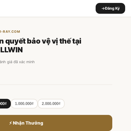
Đăng Ký
LU-RAY.COM
quyết bảo vệ vị thế tại
 LLWIN
đánh giá đã xác minh
000₫
1.000.000₫
2.000.000₫
⚡ Nhận Thưởng