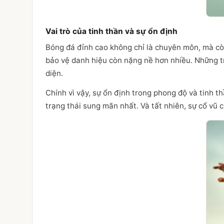
Vai trò của tinh thần và sự ổn định
Bóng đá đỉnh cao không chỉ là chuyên môn, mà cò
bảo vệ danh hiệu còn nặng nề hơn nhiều. Những tr
diện.
Chính vì vậy, sự ổn định trong phong độ và tinh th
trạng thái sung mãn nhất. Và tất nhiên, sự cổ vũ 