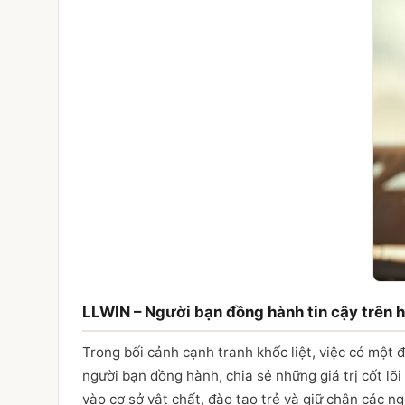
LLWIN – Người bạn đồng hành tin cậy trên h
Trong bối cảnh cạnh tranh khốc liệt, việc có một 
người bạn đồng hành, chia sẻ những giá trị cốt lõ
vào cơ sở vật chất, đào tạo trẻ và giữ chân các ng