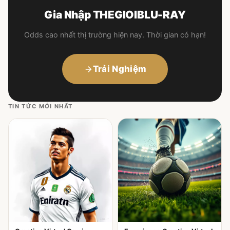
Gia Nhập THEGIOIBLU-RAY
Odds cao nhất thị trường hiện nay. Thời gian có hạn!
Trải Nghiệm
TIN TỨC MỚI NHẤT