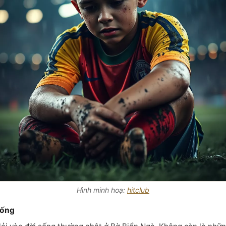
Hình minh hoạ:
hitclub
sống