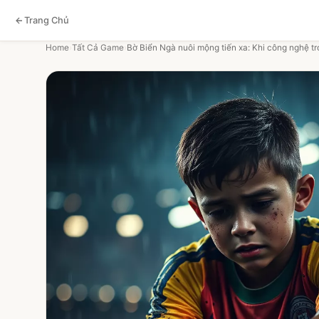
Trang Chủ
Home
›
Tất Cả Game
›
Bờ Biển Ngà nuôi mộng tiến xa: Khi công nghệ tr