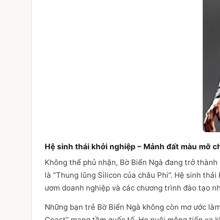
Hệ sinh thái khởi nghiệp – Mảnh đất màu mỡ ch
Không thể phủ nhận, Bờ Biển Ngà đang trở thành 
là “Thung lũng Silicon của châu Phi”. Hệ sinh thái
ươm doanh nghiệp và các chương trình đào tạo nh
Những bạn trẻ Bờ Biển Ngà không còn mơ ước làm 
Coast” mang tầm quốc tế. Họ nuôi mộng tiến xa k