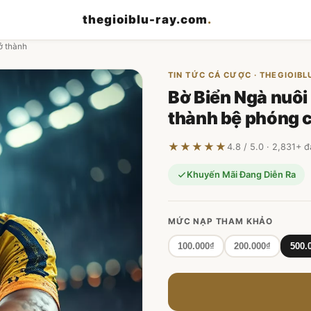
thegioiblu-ray.com
.
ở thành
TIN TỨC CÁ CƯỢC · THEGIOIB
Bờ Biển Ngà nuôi
thành bệ phóng 
★★★★★
4.8 / 5.0 · 2,831+ 
Khuyến Mãi Đang Diễn Ra
MỨC NẠP THAM KHẢO
100.000₫
200.000₫
500.