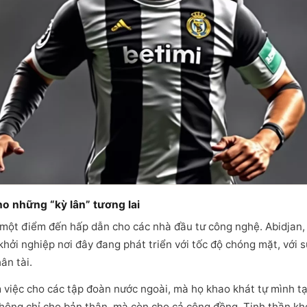
o những “kỳ lân” tương lai
một điểm đến hấp dẫn cho các nhà đầu tư công nghệ. Abidjan,
 khởi nghiệp nơi đây đang phát triển với tốc độ chóng mặt, với
ân tài.
việc cho các tập đoàn nước ngoài, mà họ khao khát tự mình t
hông chỉ cho bản thân, mà còn cho cả cộng đồng. Tinh thần kh