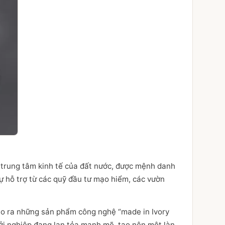
 trung tâm kinh tế của đất nước, được mệnh danh
 sự hỗ trợ từ các quỹ đầu tư mạo hiểm, các vườn
ạo ra những sản phẩm công nghệ “made in Ivory
ởi nghiệp đang lan tỏa mạnh mẽ, tạo nên một làn