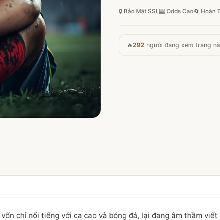
🔒 Bảo Mật SSL
🎰 Odds Cao
🔄 Hoàn T
🔥
292
người đang xem trang n
 vốn chỉ nổi tiếng với ca cao và bóng đá, lại đang âm thầm v