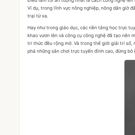
Điều làm tôi ấn tượng nhất là cách công nghệ len
Ví dụ, trong lĩnh vực nông nghiệp, nông dân giờ đâ
trại từ xa.
Hay như trong giáo dục, các nền tảng học trực tuy
khao vươn lên và công cụ công nghệ đã tạo nên mộ
tri thức đều rộng mở. Và trong thế giới giải trí 
phá những sân chơi trực tuyến đỉnh cao, đừng bỏ lỡ 