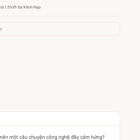
rả 1.5%
💳 Đa Kênh Nạp
ày
iết nên một câu chuyện công nghệ đầy cảm hứng?