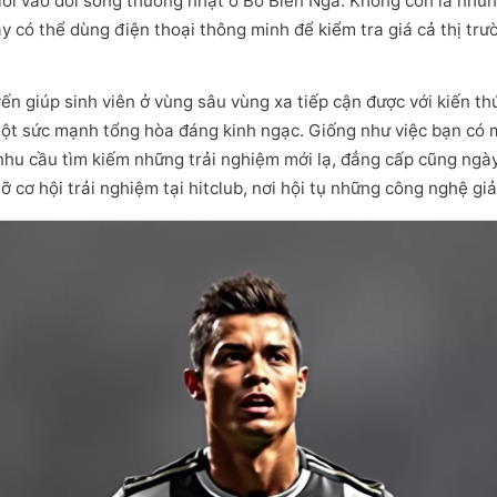
 lỏi vào đời sống thường nhật ở Bờ Biển Ngà. Không còn là nhữn
y có thể dùng điện thoại thông minh để kiểm tra giá cả thị trườ
ến giúp sinh viên ở vùng sâu vùng xa tiếp cận được với kiến th
t sức mạnh tổng hòa đáng kinh ngạc. Giống như việc bạn có mộ
số, nhu cầu tìm kiếm những trải nghiệm mới lạ, đẳng cấp cũng 
cơ hội trải nghiệm tại hitclub, nơi hội tụ những công nghệ giải 