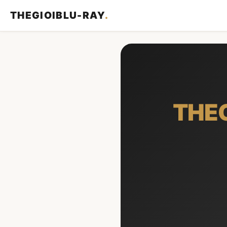
THEGIOIBLU-RAY
.
THE