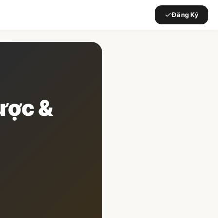
Đăng Ký
ược &