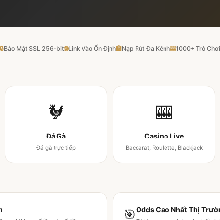
🔒
Bảo Mật SSL 256-bit
🌐
Link Vào Ổn Định
🏦
Nạp Rút Đa Kênh
🎰
1000+ Trò Chơi
🐓
🎰
Đá Gà
Casino Live
Đá gà trực tiếp
Baccarat, Roulette, Blackjack
n
Odds Cao Nhất Thị Trườ
🎯