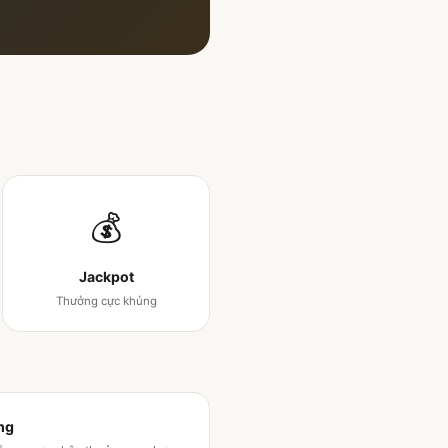
💰
Jackpot
Thưởng cực khủng
ng