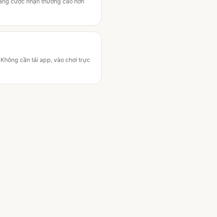
thắng cược nhận thưởng cao hơn
 Không cần tải app, vào chơi trực