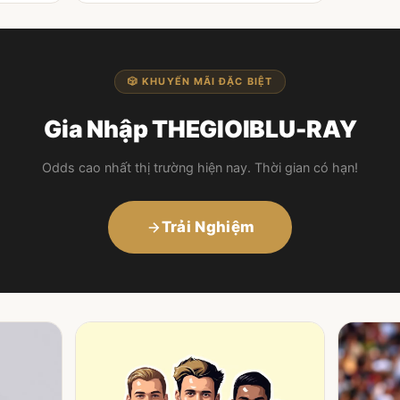
🎲 KHUYẾN MÃI ĐẶC BIỆT
Gia Nhập THEGIOIBLU-RAY
Odds cao nhất thị trường hiện nay. Thời gian có hạn!
Trải Nghiệm