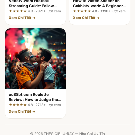
Vebotv.work Football
How to Watch Soccer on
Streaming Guide: Follow
Cakhiatv.work: A Beginner's
Daily Matches and Fixtures
Guide to Streams and Match
★★★★★
4.8 · 2821+ lượt xem
★★★★★
4.8 · 3390+ lượt xem
Without the Chaos
Times
Xem Chi Tiết →
Xem Chi Tiết →
uu88bt.com Roulette
Review: How to Judge the
Wheel, the Platform, and
★★★★★
4.8 · 2713+ lượt xem
the Fine Print
Xem Chi Tiết →
© 2026 THEGIOIBLU-RAY — Nhà Cái Uy Tín