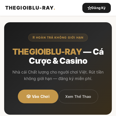
THEGIOIBLU-RAY
.
Đăng Ký
🃏 HOÀN TRẢ KHÔNG GIỚI HẠN
THEGIOIBLU-RAY
— Cá
Cược & Casino
Nhà cái Chất lượng cho người chơi Việt. Rút tiền
không giới hạn — đăng ký miễn phí.
🎲 Vào Chơi
Xem Thể Thao