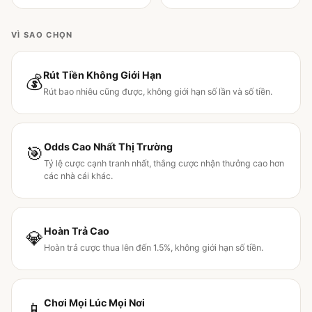
VÌ SAO CHỌN
Rút Tiền Không Giới Hạn
💰
Rút bao nhiêu cũng được, không giới hạn số lần và số tiền.
Odds Cao Nhất Thị Trường
🎯
Tỷ lệ cược cạnh tranh nhất, thắng cược nhận thưởng cao hơn
các nhà cái khác.
Hoàn Trả Cao
💎
Hoàn trả cược thua lên đến 1.5%, không giới hạn số tiền.
Chơi Mọi Lúc Mọi Nơi
📱