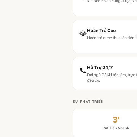
Rút bao nhiêu cũng được, khô
Hoàn Trả Cao
💎
Hoàn trả cược thua lên đến 1
Hỗ Trợ 24/7
📞
Đội ngũ CSKH tận tâm, trực 
đều có.
SỰ PHÁT TRIỂN
3'
Rút Tiền Nhanh