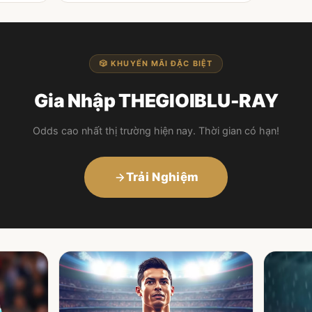
🎲 KHUYẾN MÃI ĐẶC BIỆT
Gia Nhập THEGIOIBLU-RAY
Odds cao nhất thị trường hiện nay. Thời gian có hạn!
Trải Nghiệm