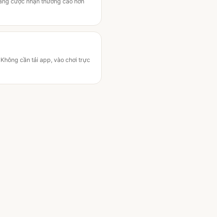
thắng cược nhận thưởng cao hơn
 Không cần tải app, vào chơi trực