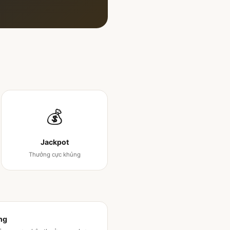
💰
Jackpot
Thưởng cực khủng
ng