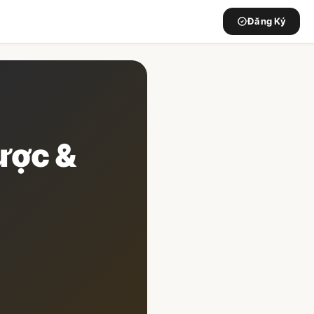
Đăng Ký
ược &