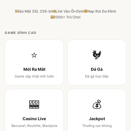
🔒
Bảo Mật SSL 256-bit
🌐
Link Vào Ổn Định
🏦
Nạp Rút Đa Kênh
🎰
1000+ Trò Chơi
GAME ĐỈNH CAO
⭐
🐓
Mới Ra Mắt
Đá Gà
Game cập nhật mỗi tuần
Đá gà trực tiếp
🎰
💰
Casino Live
Jackpot
Baccarat, Roulette, Blackjack
Thưởng cực khủng