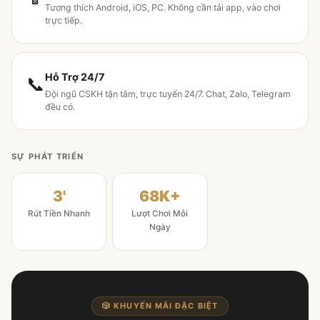
Tương thích Android, iOS, PC. Không cần tải app, vào chơi
trực tiếp.
Hỗ Trợ 24/7
📞
Đội ngũ CSKH tận tâm, trực tuyến 24/7. Chat, Zalo, Telegram
đều có.
SỰ PHÁT TRIỂN
3'
68K+
Rút Tiền Nhanh
Lượt Chơi Mỗi
Ngày
🎲 KHUYẾN MÃI ĐẶC BIỆT