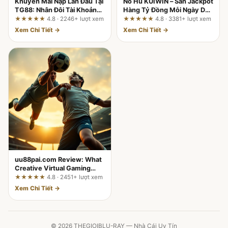
Khuyến Mãi Nạp Lần Đầu Tại
Nổ Hũ KUIWIN – Săn Jackpot
TG88: Nhân Đôi Tài Khoản
Hàng Tỷ Đồng Mỗi Ngày Dễ
Gốc Nhưng Điều Khoản Mới
Dàng? Bài Kiểm Chứng Độc
★★★★★
4.8 · 2246+ lượt xem
★★★★★
4.8 · 3381+ lượt xem
Là Thứ Bạn Cần Đọc
Lập
Xem Chi Tiết →
Xem Chi Tiết →
uu88pai.com Review: What
Creative Virtual Gaming
Really Feels Like — and
★★★★★
4.8 · 2451+ lượt xem
What You Must Verify First
Xem Chi Tiết →
© 2026 THEGIOIBLU-RAY — Nhà Cái Uy Tín