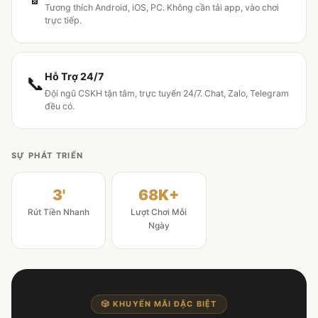
Tương thích Android, iOS, PC. Không cần tải app, vào chơi
trực tiếp.
Hỗ Trợ 24/7
📞
Đội ngũ CSKH tận tâm, trực tuyến 24/7. Chat, Zalo, Telegram
đều có.
SỰ PHÁT TRIỂN
3'
68K+
Rút Tiền Nhanh
Lượt Chơi Mỗi
Ngày
🎲 KHUYẾN MÃI ĐẶC BIỆT