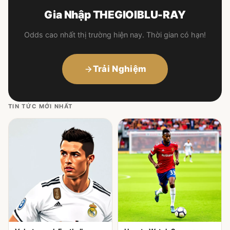
Gia Nhập THEGIOIBLU-RAY
Odds cao nhất thị trường hiện nay. Thời gian có hạn!
Trải Nghiệm
TIN TỨC MỚI NHẤT