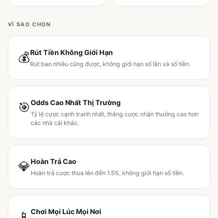
VÌ SAO CHỌN
Rút Tiền Không Giới Hạn
💰
Rút bao nhiêu cũng được, không giới hạn số lần và số tiền.
Odds Cao Nhất Thị Trường
🎯
Tỷ lệ cược cạnh tranh nhất, thắng cược nhận thưởng cao hơn
các nhà cái khác.
Hoàn Trả Cao
💎
Hoàn trả cược thua lên đến 1.5%, không giới hạn số tiền.
Chơi Mọi Lúc Mọi Nơi
📱