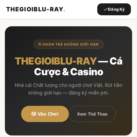
THEGIOIBLU-RAY
.
Đăng Ký
🃏 HOÀN TRẢ KHÔNG GIỚI HẠN
THEGIOIBLU-RAY
— Cá
Cược & Casino
Nhà cái Chất lượng cho người chơi Việt. Rút tiền
không giới hạn — đăng ký miễn phí.
🎲 Vào Chơi
Xem Thể Thao