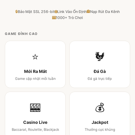
🔒
Bảo Mật SSL 256-bit
🌐
Link Vào Ổn Định
🏦
Nạp Rút Đa Kênh
🎰
1000+ Trò Chơi
GAME ĐỈNH CAO
⭐
🐓
Mới Ra Mắt
Đá Gà
Game cập nhật mỗi tuần
Đá gà trực tiếp
🎰
💰
Casino Live
Jackpot
Baccarat, Roulette, Blackjack
Thưởng cực khủng