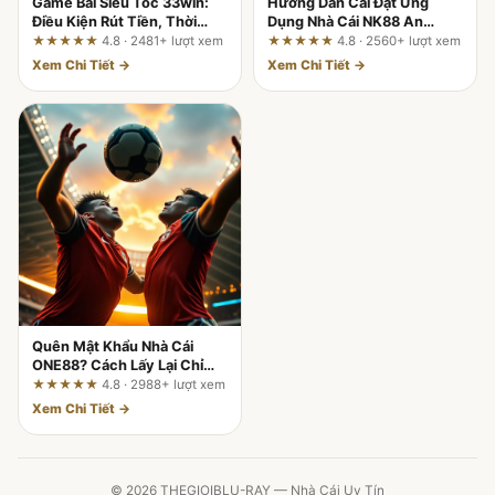
Game Bài Siêu Tốc 33win:
Hướng Dẫn Cài Đặt Ứng
Điều Kiện Rút Tiền, Thời
Dụng Nhà Cái NK88 An
Gian Nhận Lệnh và Cách Xử
Toàn, Không Mã Độc
★★★★★
4.8 · 2481+ lượt xem
★★★★★
4.8 · 2560+ lượt xem
Lý Khi Rút Chậm
Xem Chi Tiết →
Xem Chi Tiết →
Quên Mật Khẩu Nhà Cái
ONE88? Cách Lấy Lại Chỉ
Trong 1 Phút
★★★★★
4.8 · 2988+ lượt xem
Xem Chi Tiết →
© 2026 THEGIOIBLU-RAY — Nhà Cái Uy Tín