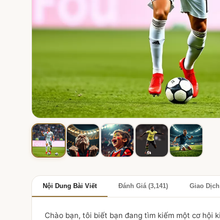
Nội Dung Bài Viết
Đánh Giá (3,141)
Giao Dịch
Chào bạn, tôi biết bạn đang tìm kiếm một cơ hội 