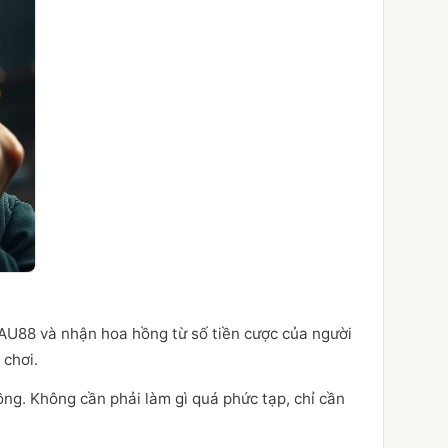
a AU88 và nhận hoa hồng từ số tiền cược của người
 chơi.
ồng. Không cần phải làm gì quá phức tạp, chỉ cần