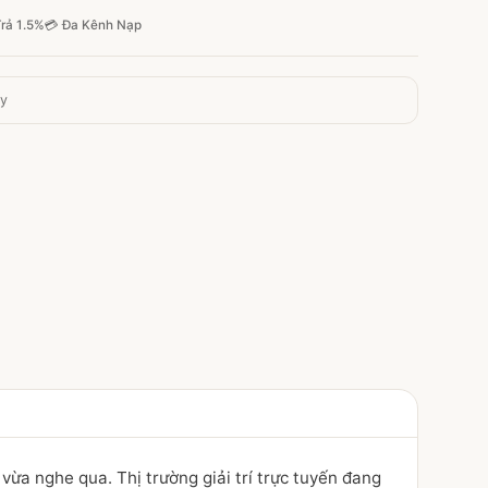
rả 1.5%
💳 Đa Kênh Nạp
ày
 vừa nghe qua. Thị trường giải trí trực tuyến đang