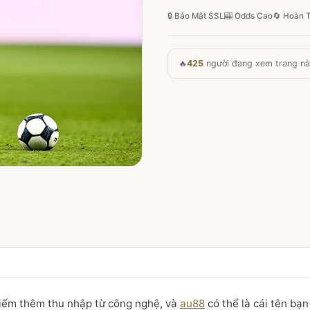
🔒 Bảo Mật SSL
🎰 Odds Cao
🔄 Hoàn T
🔥
425
người đang xem trang n
kiếm thêm thu nhập từ công nghệ, và
au88
có thể là cái tên bạn