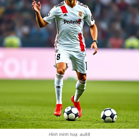
Hình minh hoạ: au88