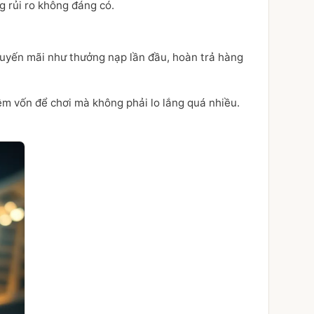
g rủi ro không đáng có.
huyến mãi như thưởng nạp lần đầu, hoàn trả hàng
êm vốn để chơi mà không phải lo lắng quá nhiều.