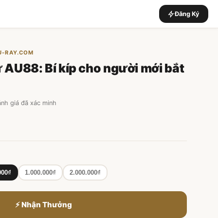
Đăng Ký
LU-RAY.COM
ừ AU88: Bí kíp cho người mới bắt
đánh giá đã xác minh
000₫
1.000.000₫
2.000.000₫
⚡ Nhận Thưởng