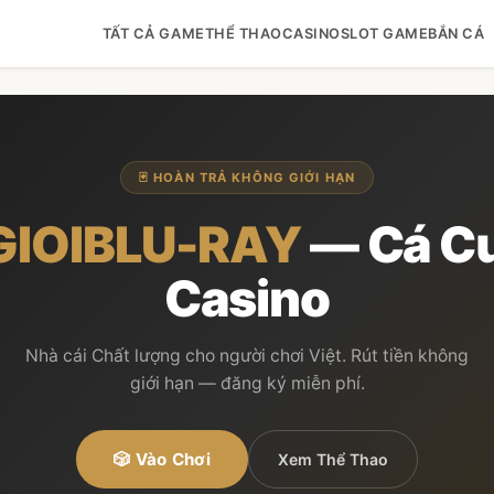
TẤT CẢ GAME
THỂ THAO
CASINO
SLOT GAME
BẮN CÁ
🃏 HOÀN TRẢ KHÔNG GIỚI HẠN
GIOIBLU-RAY
— Cá C
Casino
Nhà cái Chất lượng cho người chơi Việt. Rút tiền không
giới hạn — đăng ký miễn phí.
🎲 Vào Chơi
Xem Thể Thao