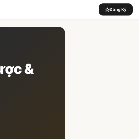
Đăng Ký
ược &