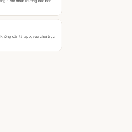
thắng cược nhận thưởng cao hơn
 Không cần tải app, vào chơi trực