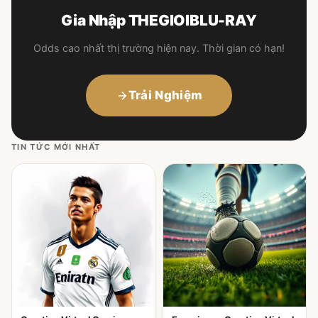
Gia Nhập THEGIOIBLU-RAY
Odds cao nhất thị trường hiện nay. Thời gian có hạn!
Trải Nghiệm
TIN TỨC MỚI NHẤT