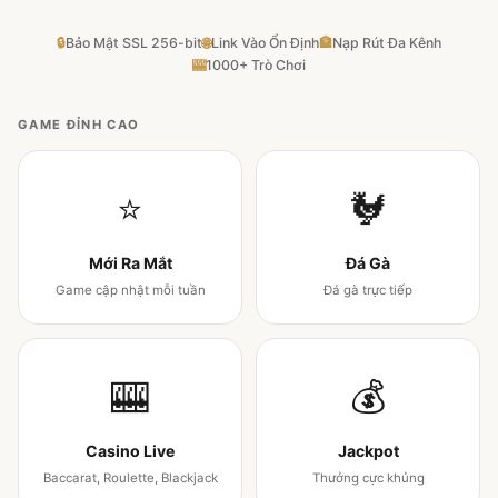
🔒
Bảo Mật SSL 256-bit
🌐
Link Vào Ổn Định
🏦
Nạp Rút Đa Kênh
🎰
1000+ Trò Chơi
GAME ĐỈNH CAO
⭐
🐓
Mới Ra Mắt
Đá Gà
Game cập nhật mỗi tuần
Đá gà trực tiếp
🎰
💰
Casino Live
Jackpot
Baccarat, Roulette, Blackjack
Thưởng cực khủng