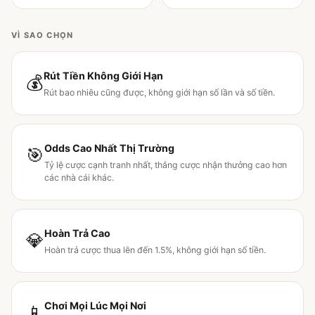
VÌ SAO CHỌN
Rút Tiền Không Giới Hạn
💰
Rút bao nhiêu cũng được, không giới hạn số lần và số tiền.
Odds Cao Nhất Thị Trường
🎯
Tỷ lệ cược cạnh tranh nhất, thắng cược nhận thưởng cao hơn
các nhà cái khác.
Hoàn Trả Cao
💎
Hoàn trả cược thua lên đến 1.5%, không giới hạn số tiền.
Chơi Mọi Lúc Mọi Nơi
📱