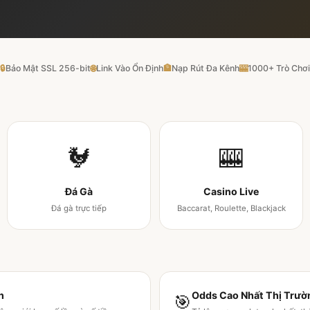
🔒
Bảo Mật SSL 256-bit
🌐
Link Vào Ổn Định
🏦
Nạp Rút Đa Kênh
🎰
1000+ Trò Chơi
🐓
🎰
Đá Gà
Casino Live
Đá gà trực tiếp
Baccarat, Roulette, Blackjack
n
Odds Cao Nhất Thị Trườ
🎯