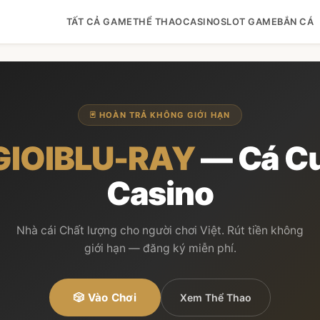
TẤT CẢ GAME
THỂ THAO
CASINO
SLOT GAME
BẮN CÁ
🃏 HOÀN TRẢ KHÔNG GIỚI HẠN
GIOIBLU-RAY
— Cá C
Casino
Nhà cái Chất lượng cho người chơi Việt. Rút tiền không
giới hạn — đăng ký miễn phí.
🎲 Vào Chơi
Xem Thể Thao