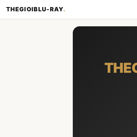
THEGIOIBLU-RAY
.
THE