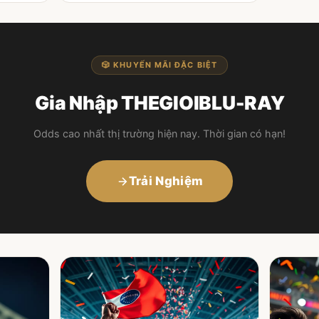
🎲 KHUYẾN MÃI ĐẶC BIỆT
Gia Nhập THEGIOIBLU-RAY
Odds cao nhất thị trường hiện nay. Thời gian có hạn!
Trải Nghiệm