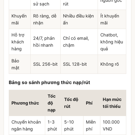
nguồn gốc
sử sạch
rút
Khuyến
Rõ ràng, dễ
Nhiều điều kiện
Ít khuyến
mãi
nhận
ẩn
mãi
Hỗ trợ
Chatbot,
24/7, phản
Chỉ có email,
khách
không hiệu
hồi nhanh
chậm
hàng
quả
Bảo
SSL 256-bit
SSL 128-bit
Không rõ
mật
Bảng so sánh phương thức nạp/rút
Tốc
Tốc độ
Hạn mức
Phương thức
độ
Phí
rút
tối thiểu
nạp
Chuyển khoản
1-3
5-10
Miễn
100.000
ngân hàng
phút
phút
phí
VND