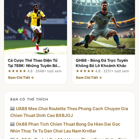
Cá Cược Thể Thao Điện Tử
QH88 - Bóng Đá Trực Tuyến
Tại 789K: Những Tuyên Bố
Không Bỏ Lỡ Khoảnh Khắc
Quảng Cáo Cần Được Kiểm
★★★★★
4.8 · 2648+ lượt xem
★★★★★
4.8 · 3251+ lượt xem
Chứng
Xem Chi Tiết →
Xem Chi Tiết →
BẠN CÓ THỂ THÍCH
🎰
U888 Meo Choi Roulette Theo Phong Cach Chuyen Gia
Chien Thuat Dinh Cao BXBJOJ
🎰
Ok88 Phan Tich Chien Thuat Bong Da Hien Dai Goc
Nhin Thuc Te Tu Dan Choi Lau Nam Krn9ar