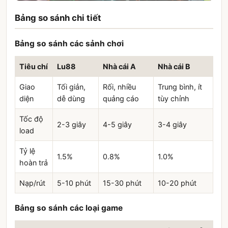
Bảng so sánh chi tiết
Bảng so sánh các sảnh chơi
Tiêu chí
Lu88
Nhà cái A
Nhà cái B
Giao
Tối giản,
Rối, nhiều
Trung bình, ít
diện
dễ dùng
quảng cáo
tùy chỉnh
Tốc độ
2-3 giây
4-5 giây
3-4 giây
load
Tỷ lệ
1.5%
0.8%
1.0%
hoàn trả
Nạp/rút
5-10 phút
15-30 phút
10-20 phút
Bảng so sánh các loại game