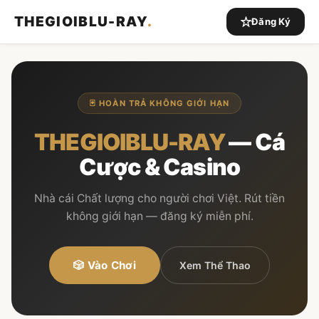
THEGIOIBLU-RAY
.
Đăng Ký
🃏 HOÀN TRẢ KHÔNG GIỚI HẠN
THEGIOIBLU-RAY
— Cá
Cược & Casino
Nhà cái Chất lượng cho người chơi Việt. Rút tiền
không giới hạn — đăng ký miễn phí.
🎲 Vào Chơi
Xem Thể Thao