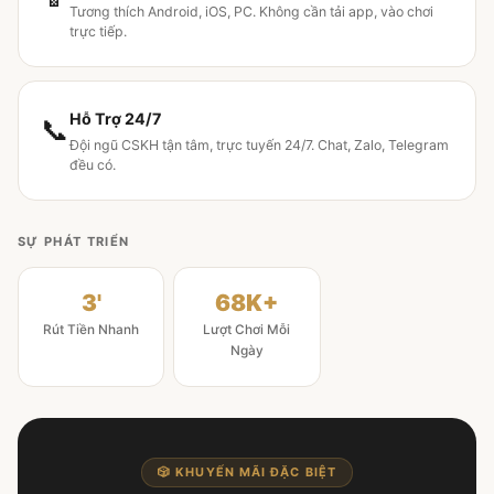
Tương thích Android, iOS, PC. Không cần tải app, vào chơi
trực tiếp.
Hỗ Trợ 24/7
📞
Đội ngũ CSKH tận tâm, trực tuyến 24/7. Chat, Zalo, Telegram
đều có.
SỰ PHÁT TRIỂN
3'
68K+
Rút Tiền Nhanh
Lượt Chơi Mỗi
Ngày
🎲 KHUYẾN MÃI ĐẶC BIỆT