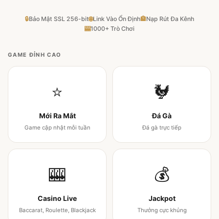
🔒
Bảo Mật SSL 256-bit
🌐
Link Vào Ổn Định
🏦
Nạp Rút Đa Kênh
🎰
1000+ Trò Chơi
GAME ĐỈNH CAO
⭐
🐓
Mới Ra Mắt
Đá Gà
Game cập nhật mỗi tuần
Đá gà trực tiếp
🎰
💰
Casino Live
Jackpot
Baccarat, Roulette, Blackjack
Thưởng cực khủng