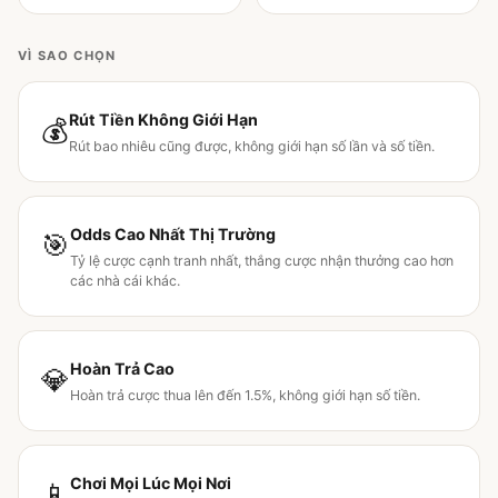
VÌ SAO CHỌN
Rút Tiền Không Giới Hạn
💰
Rút bao nhiêu cũng được, không giới hạn số lần và số tiền.
Odds Cao Nhất Thị Trường
🎯
Tỷ lệ cược cạnh tranh nhất, thắng cược nhận thưởng cao hơn
các nhà cái khác.
Hoàn Trả Cao
💎
Hoàn trả cược thua lên đến 1.5%, không giới hạn số tiền.
Chơi Mọi Lúc Mọi Nơi
📱