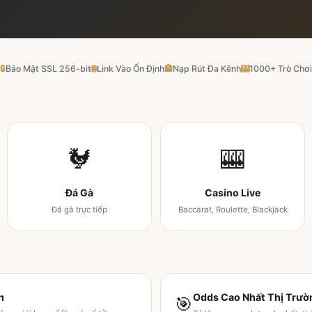
🔒
Bảo Mật SSL 256-bit
🌐
Link Vào Ổn Định
🏦
Nạp Rút Đa Kênh
🎰
1000+ Trò Chơi
🐓
🎰
Đá Gà
Casino Live
Đá gà trực tiếp
Baccarat, Roulette, Blackjack
n
Odds Cao Nhất Thị Trườ
🎯