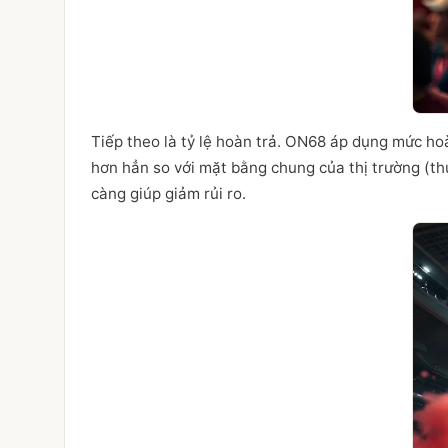
Tiếp theo là tỷ lệ hoàn trả. ON68 áp dụng mức ho
hơn hẳn so với mặt bằng chung của thị trường (thườ
càng giúp giảm rủi ro.