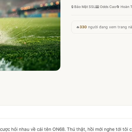
🔒 Bảo Mật SSL
🎰 Odds Cao
🔄 Hoàn T
🔥
330
người đang xem trang n
ược hỏi nhau về cái tên ON68. Thú thật, hồi mới nghe tới tôi cũ