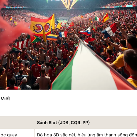
 Viết
Sảnh Slot (JDB, CQ9, PP)
 góc quay
Đồ họa 3D sắc nét, hiệu ứng âm thanh sống độ