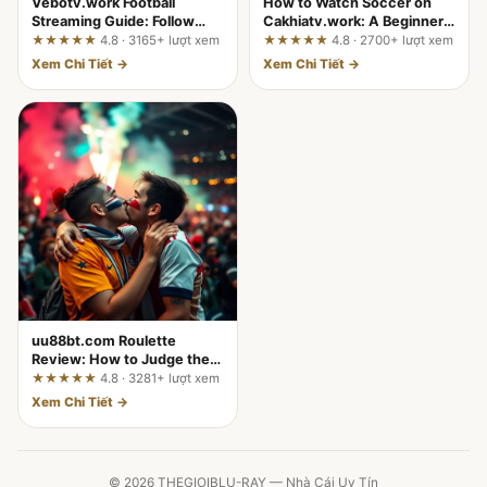
Vebotv.work Football
How to Watch Soccer on
Streaming Guide: Follow
Cakhiatv.work: A Beginner's
Daily Matches and Fixtures
Guide to Streams and Match
★★★★★
4.8 · 3165+ lượt xem
★★★★★
4.8 · 2700+ lượt xem
Without the Chaos
Times
Xem Chi Tiết →
Xem Chi Tiết →
uu88bt.com Roulette
Review: How to Judge the
Wheel, the Platform, and
★★★★★
4.8 · 3281+ lượt xem
the Fine Print
Xem Chi Tiết →
© 2026 THEGIOIBLU-RAY — Nhà Cái Uy Tín