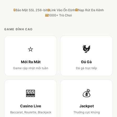
🔒
Bảo Mật SSL 256-bit
🌐
Link Vào Ổn Định
🏦
Nạp Rút Đa Kênh
🎰
1000+ Trò Chơi
GAME ĐỈNH CAO
⭐
🐓
Mới Ra Mắt
Đá Gà
Game cập nhật mỗi tuần
Đá gà trực tiếp
🎰
💰
Casino Live
Jackpot
Baccarat, Roulette, Blackjack
Thưởng cực khủng