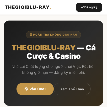
THEGIOIBLU-RAY
.
Đăng Ký
🃏 HOÀN TRẢ KHÔNG GIỚI HẠN
THEGIOIBLU-RAY
— Cá
Cược & Casino
Nhà cái Chất lượng cho người chơi Việt. Rút tiền
không giới hạn — đăng ký miễn phí.
🎲 Vào Chơi
Xem Thể Thao