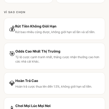
VÌ SAO CHỌN
Rút Tiền Không Giới Hạn
💰
Rút bao nhiêu cũng được, không giới hạn số lần và số tiền.
Odds Cao Nhất Thị Trường
🎯
Tỷ lệ cược cạnh tranh nhất, thắng cược nhận thưởng cao hơn
các nhà cái khác.
Hoàn Trả Cao
💎
Hoàn trả cược thua lên đến 1.5%, không giới hạn số tiền.
Chơi Mọi Lúc Mọi Nơi
📱