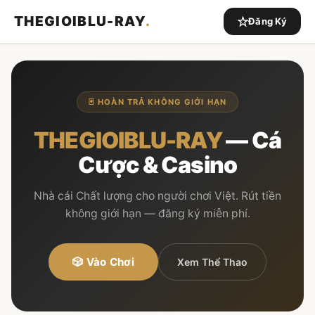
THEGIOIBLU-RAY
.
Đăng Ký
🃏 HOÀN TRẢ KHÔNG GIỚI HẠN
THEGIOIBLU-RAY
— Cá
Cược & Casino
Nhà cái Chất lượng cho người chơi Việt. Rút tiền
không giới hạn — đăng ký miễn phí.
🎲 Vào Chơi
Xem Thể Thao