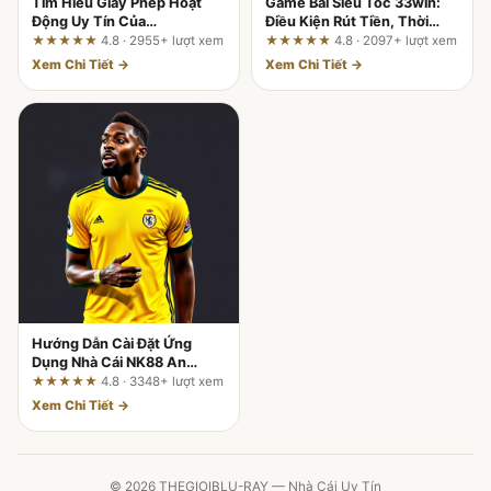
Tìm Hiểu Giấy Phép Hoạt
Game Bài Siêu Tốc 33win:
Động Uy Tín Của
Điều Kiện Rút Tiền, Thời
sunwin28.bz: Những Tiêu
Gian Nhận Lệnh và Cách Xử
★★★★★
4.8 · 2955+ lượt xem
★★★★★
4.8 · 2097+ lượt xem
Chí Cần Xác Minh Trước Khi
Lý Khi Rút Chậm
Xem Chi Tiết →
Xem Chi Tiết →
Tin Vào Quảng Cáo
Hướng Dẫn Cài Đặt Ứng
Dụng Nhà Cái NK88 An
Toàn, Không Mã Độc
★★★★★
4.8 · 3348+ lượt xem
Xem Chi Tiết →
© 2026 THEGIOIBLU-RAY — Nhà Cái Uy Tín