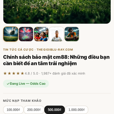
TIN TỨC CÁ CƯỢC · THEGIOIBLU-RAY.COM
Chính sách bảo mật cm88: Những điều bạn
cần biết để an tâm trải nghiệm
★★★★★
4.8 / 5.0 · 1,987+ đánh giá đã xác minh
Đang Live — Odds Cao
MỨC NẠP THAM KHẢO
100.000₫
200.000₫
500.000₫
1.000.000₫