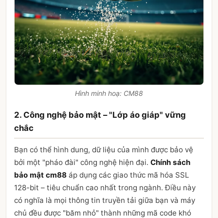
Hình minh hoạ: CM88
2. Công nghệ bảo mật – "Lớp áo giáp" vững
chắc
Bạn có thể hình dung, dữ liệu của mình được bảo vệ
bởi một "pháo đài" công nghệ hiện đại.
Chính sách
bảo mật cm88
áp dụng các giao thức mã hóa SSL
128-bit – tiêu chuẩn cao nhất trong ngành. Điều này
có nghĩa là mọi thông tin truyền tải giữa bạn và máy
chủ đều được "băm nhỏ" thành những mã code khó