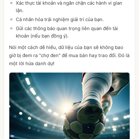
Xác thực tài khoản và ngăn chặn các hành vi gian
lận.
Cá nhân hóa trải nghiệm giải trí của bạn.
Gửi các thông báo quan trọng liên quan đến tài
khoản (nếu bạn đồng ý).
Nói một cách dễ hiểu, dữ liệu của bạn sẽ không bao
giờ bị đem ra "chợ đen" để mua bán hay trao đổi. Đó là
một lời hứa danh dự!