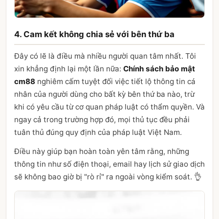
4. Cam kết không chia sẻ với bên thứ ba
Đây có lẽ là điều mà nhiều người quan tâm nhất. Tôi
xin khẳng định lại một lần nữa:
Chính sách bảo mật
cm88
nghiêm cấm tuyệt đối việc tiết lộ thông tin cá
nhân của người dùng cho bất kỳ bên thứ ba nào, trừ
khi có yêu cầu từ cơ quan pháp luật có thẩm quyền. Và
ngay cả trong trường hợp đó, mọi thủ tục đều phải
tuân thủ đúng quy định của pháp luật Việt Nam.
Điều này giúp bạn hoàn toàn yên tâm rằng, những
thông tin như số điện thoại, email hay lịch sử giao dịch
sẽ không bao giờ bị "rò rỉ" ra ngoài vòng kiểm soát. 👌