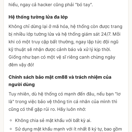
hiểu, ngay cả hacker cũng phải "bó tay".
Hệ thống tường lửa đa lớp
Không chỉ dừng lại ở mã hóa, hệ thống còn được trang
bị nhiều lớp tường lửa và hệ thống giám sát 24/7. Mỗi
khi có một truy cập bất thường, ngay lập tức đội ngũ
kỹ thuật sẽ nhận được cảnh báo và xử lý kịp thời.
Giống như bạn có một vệ sĩ riêng canh chừng ngày
đêm vậy đó!
Chính sách bảo mật cm88 và trách nhiệm của
người dùng
Tuy nhiên, dù hệ thống có mạnh đến đâu, nếu bạn "lơ
là" trong việc bảo vệ thông tin cá nhân của mình thì
cũng có thể gặp rủi ro. Hãy luôn nhớ:
Không chia sẻ mật khẩu với bất kỳ ai.
Sử dụng mật khẩu mạnh với ít nhất 8 ký tự, bao gồm