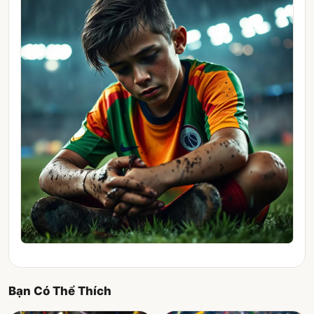
Bạn Có Thể Thích