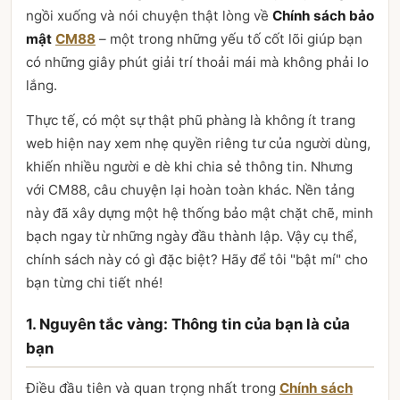
ngồi xuống và nói chuyện thật lòng về
Chính sách bảo
mật
CM88
– một trong những yếu tố cốt lõi giúp bạn
có những giây phút giải trí thoải mái mà không phải lo
lắng.
Thực tế, có một sự thật phũ phàng là không ít trang
web hiện nay xem nhẹ quyền riêng tư của người dùng,
khiến nhiều người e dè khi chia sẻ thông tin. Nhưng
với CM88, câu chuyện lại hoàn toàn khác. Nền tảng
này đã xây dựng một hệ thống bảo mật chặt chẽ, minh
bạch ngay từ những ngày đầu thành lập. Vậy cụ thể,
chính sách này có gì đặc biệt? Hãy để tôi "bật mí" cho
bạn từng chi tiết nhé!
1. Nguyên tắc vàng: Thông tin của bạn là của
bạn
Điều đầu tiên và quan trọng nhất trong
Chính sách