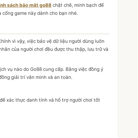
ính sách bảo mật go88
chặt chẽ, minh bạch để
mà cổng game này dành cho bạn nhé.
hính vì vậy, việc bảo vệ dữ liệu người dùng luôn
nhân của người chơi đều được thu thập, lưu trữ và
dịch vụ nào do Go88 cung cấp. Bằng việc đồng ý
ng giải trí văn minh và an toàn.
ể xác thực danh tính và hỗ trợ người chơi tốt