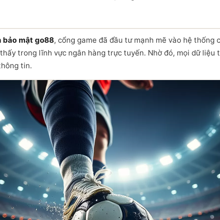
h bảo mật go88
, cổng game đã đầu tư mạnh mẽ vào hệ thống c
thấy trong lĩnh vực ngân hàng trực tuyến. Nhờ đó, mọi dữ liệu 
thông tin.