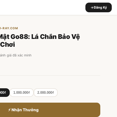
Đăng Ký
LU-RAY.COM
Mật Go88: Lá Chắn Bảo Vệ
 Chơi
đánh giá đã xác minh
000₫
1.000.000₫
2.000.000₫
⚡ Nhận Thưởng