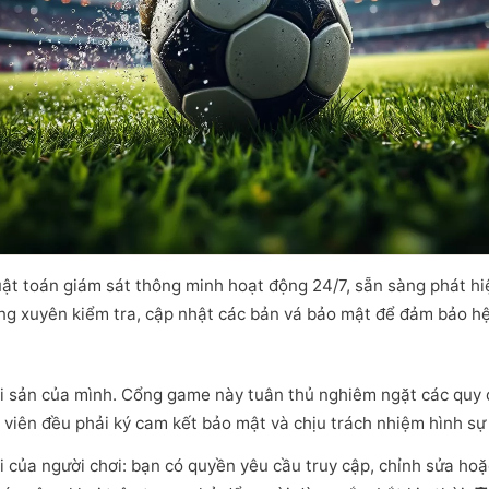
uật toán giám sát thông minh hoạt động 24/7, sẵn sàng phát hi
ng xuyên kiểm tra, cập nhật các bản vá bảo mật để đảm bảo hệ 
ài sản của mình. Cổng game này tuân thủ nghiêm ngặt các quy 
 viên đều phải ký cam kết bảo mật và chịu trách nhiệm hình sự 
 của người chơi: bạn có quyền yêu cầu truy cập, chỉnh sửa hoặc