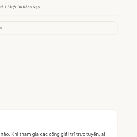
rả 1.5%
💳 Đa Kênh Nạp
ày
o. Khi tham gia các cổng giải trí trực tuyến, ai