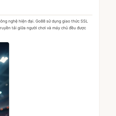
ông nghệ hiện đại. Go88 sử dụng giao thức SSL
truyền tải giữa người chơi và máy chủ đều được