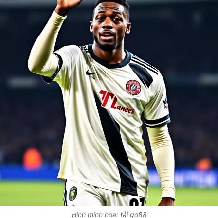
Hình minh hoạ: tải go88