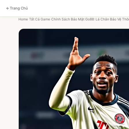
Trang Chủ
Home
›
Tất Cả Game
›
Chính Sách Bảo Mật Go88: Lá Chắn Bảo Vệ Thô