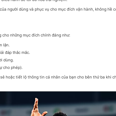
 của người dùng và phục vụ cho mục đích vận hành, không hề có
g cho những mục đích chính đáng như:
n lận.
iải đáp thắc mắc.
ời dùng.
sự cho phép).
sẻ hoặc tiết lộ thông tin cá nhân của bạn cho bên thứ ba khi c