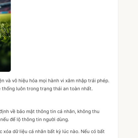
ện và vô hiệu hóa mọi hành vi xâm nhập trái phép.
thống luôn trong trạng thái an toàn nhất.
định về bảo mật thông tin cá nhân, không thu
nếu để lộ thông tin người dùng.
 xóa dữ liệu cá nhân bất kỳ lúc nào. Nếu có bất