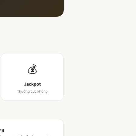
💰
Jackpot
Thưởng cực khủng
ng