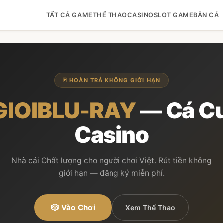
TẤT CẢ GAME
THỂ THAO
CASINO
SLOT GAME
BẮN CÁ
🃏 HOÀN TRẢ KHÔNG GIỚI HẠN
GIOIBLU-RAY
— Cá C
Casino
Nhà cái Chất lượng cho người chơi Việt. Rút tiền không
giới hạn — đăng ký miễn phí.
🎲 Vào Chơi
Xem Thể Thao