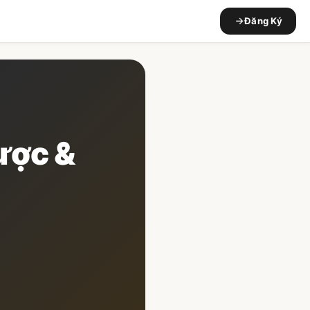
Đăng Ký
ược &