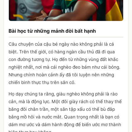
Bài học từ những mảnh đời bất hạnh
Câu chuyện của cậu bé ngày nào không phải là cá
biệt. Trên thế giới, có hàng ngàn cầu thủ đã đi qua
con đường tương tự. Họ đến từ những vùng đất khắc
nghiệt nhất, nơi mà cái nghèo đeo bám như cái bóng.
Nhưng chính hoàn cảnh ấy đã tôi luyện nên những
chiến binh thực thụ trên sân cỏ.
Họ dạy chúng ta rằng, giàu nghèo không phải là rào
cản, mà là động lực. Một đôi giày rách có thể thay thế
bằng đôi chân trần, một sân tập xấu có thể bù đắp
bằng mồ hôi và nước mắt. Quan trọng nhất là bạn có
dám mơ ước và dám hành động để biến ước mơ thành