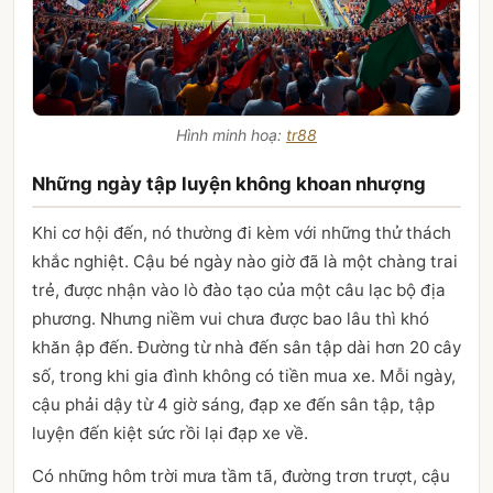
Hình minh hoạ:
tr88
Những ngày tập luyện không khoan nhượng
Khi cơ hội đến, nó thường đi kèm với những thử thách
khắc nghiệt. Cậu bé ngày nào giờ đã là một chàng trai
trẻ, được nhận vào lò đào tạo của một câu lạc bộ địa
phương. Nhưng niềm vui chưa được bao lâu thì khó
khăn ập đến. Đường từ nhà đến sân tập dài hơn 20 cây
số, trong khi gia đình không có tiền mua xe. Mỗi ngày,
cậu phải dậy từ 4 giờ sáng, đạp xe đến sân tập, tập
luyện đến kiệt sức rồi lại đạp xe về.
Có những hôm trời mưa tầm tã, đường trơn trượt, cậu