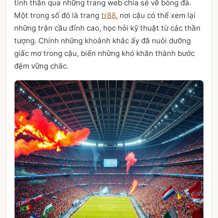
tinh thần qua những trang web chia sẻ về bóng đá.
Một trong số đó là trang
tr88
, nơi cậu có thể xem lại
những trận cầu đỉnh cao, học hỏi kỹ thuật từ các thần
tượng. Chính những khoảnh khắc ấy đã nuôi dưỡng
giấc mơ trong cậu, biến những khó khăn thành bước
đệm vững chắc.