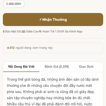
2.000.000₫
⚡ Nhận Thưởng
🔒 Bảo Mật SSL
🎰 Odds Cao
🔄 Hoàn Trả 1.5%
💳 Đa Kênh Nạp
🔥
312
người đang xem trang này
Nội Dung Bài Viết
Đánh Giá (2,104)
Giao Dịch
Trong thế giới bóng đá, những ánh đèn sân cỏ lấp lánh
thường che đi những câu chuyện đời đầy nước mắt
phía sau. Không phải ai sinh ra cũng đã có giày đẹp,
sân tập chuyên nghiệp hay những bữa ăn đủ chất.
Nhiều cầu thủ vĩ đại đã phải đánh đổi mồ hôi, nước