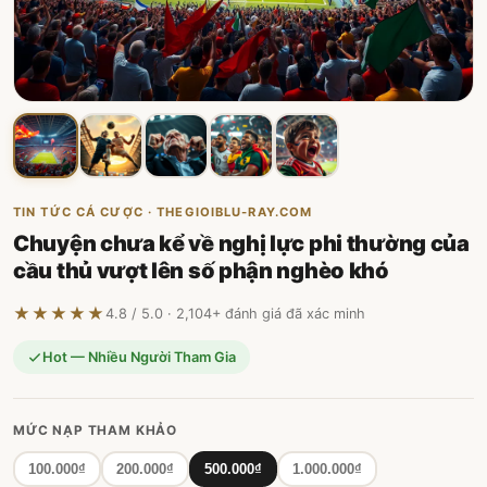
TIN TỨC CÁ CƯỢC · THEGIOIBLU-RAY.COM
Chuyện chưa kể về nghị lực phi thường của
cầu thủ vượt lên số phận nghèo khó
★★★★★
4.8 / 5.0 · 2,104+ đánh giá đã xác minh
Hot — Nhiều Người Tham Gia
MỨC NẠP THAM KHẢO
100.000₫
200.000₫
500.000₫
1.000.000₫