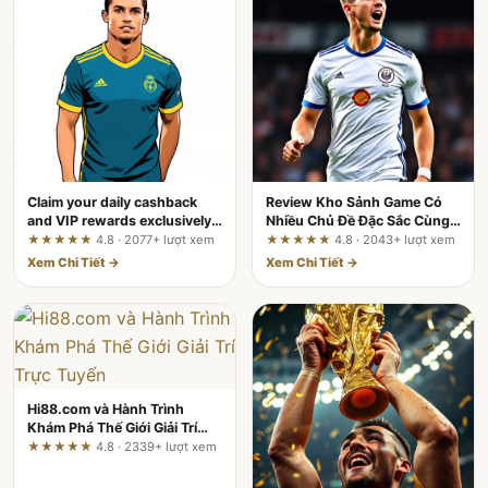
Claim your daily cashback
Review Kho Sảnh Game Có
and VIP rewards exclusively
Nhiều Chủ Đề Đặc Sắc Cùng
on RR99 – but is the real
kp88.health
★★★★★
4.8 · 2077+ lượt xem
★★★★★
4.8 · 2043+ lượt xem
value worth it?
Xem Chi Tiết →
Xem Chi Tiết →
Hi88.com và Hành Trình
Khám Phá Thế Giới Giải Trí
Trực Tuyến
★★★★★
4.8 · 2339+ lượt xem