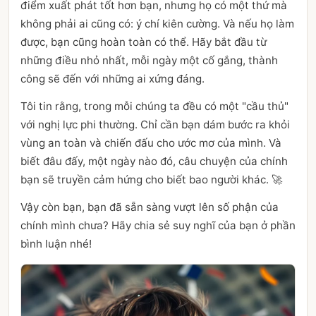
điểm xuất phát tốt hơn bạn, nhưng họ có một thứ mà
không phải ai cũng có: ý chí kiên cường. Và nếu họ làm
được, bạn cũng hoàn toàn có thể. Hãy bắt đầu từ
những điều nhỏ nhất, mỗi ngày một cố gắng, thành
công sẽ đến với những ai xứng đáng.
Tôi tin rằng, trong mỗi chúng ta đều có một "cầu thủ"
với nghị lực phi thường. Chỉ cần bạn dám bước ra khỏi
vùng an toàn và chiến đấu cho ước mơ của mình. Và
biết đâu đấy, một ngày nào đó, câu chuyện của chính
bạn sẽ truyền cảm hứng cho biết bao người khác. 🚀
Vậy còn bạn, bạn đã sẵn sàng vượt lên số phận của
chính mình chưa? Hãy chia sẻ suy nghĩ của bạn ở phần
bình luận nhé!