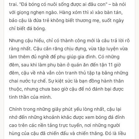
trai. "Đá bóng có nuôi sống được ai đâu con" – bà nói
với giọng nghẹn ngào. Hàng xóm thì xì xào bàn tán,
bảo cậu là đứa trẻ không biết thương mẹ, suốt ngày
chỉ biết đá bóng.
Nhưng cậu hiểu, chỉ có thành công mới là câu trả lời rõ
ràng nhất. Cậu cắn răng chịu đựng, vừa tập luyện vừa
làm thêm đủ nghề để phụ giúp gia đình. Có những
đêm, sau khi làm phụ bàn ở quán ăn đến tận 11 giờ
đêm, cậu về nhà vẫn còn tranh thủ tập tạ bằng những
chai nước tự chế. Sự kiệt sức là bạn đồng hành thân
thuộc, nhưng chưa bao giờ cậu để nó đánh bại được
tinh thần của mình.
Chính trong những giây phút yếu lòng nhất, cậu lại
nhớ đến những khoảnh khắc được xem bóng đá đỉnh
cao trên các nền tảng trực tuyến, nơi những người
hùng của cậu đã chiến đấu và chiến thắng. Đó là liều