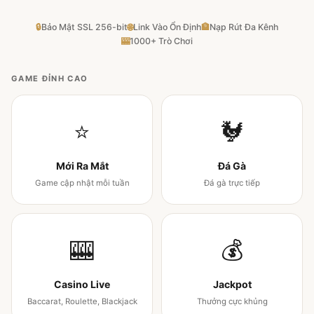
🔒
Bảo Mật SSL 256-bit
🌐
Link Vào Ổn Định
🏦
Nạp Rút Đa Kênh
🎰
1000+ Trò Chơi
GAME ĐỈNH CAO
⭐
🐓
Mới Ra Mắt
Đá Gà
Game cập nhật mỗi tuần
Đá gà trực tiếp
🎰
💰
Casino Live
Jackpot
Baccarat, Roulette, Blackjack
Thưởng cực khủng