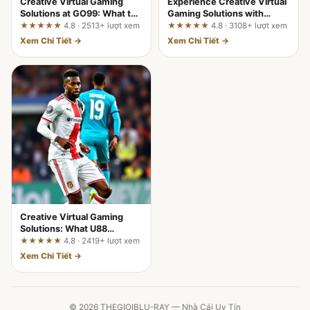
Creative Virtual Gaming
Experience Creative Virtual
Solutions at GO99: What the
Gaming Solutions with
Promise Looks Like and
go99sv.com: A Reviewer's
★★★★★
4.8 · 2513+ lượt xem
★★★★★
4.8 · 3108+ lượt xem
What You Still Need to
Checklist
Xem Chi Tiết →
Xem Chi Tiết →
Check
Creative Virtual Gaming
Solutions: What U88
Promises and What You
★★★★★
4.8 · 2419+ lượt xem
Should Verify First
Xem Chi Tiết →
© 2026 THEGIOIBLU-RAY — Nhà Cái Uy Tín