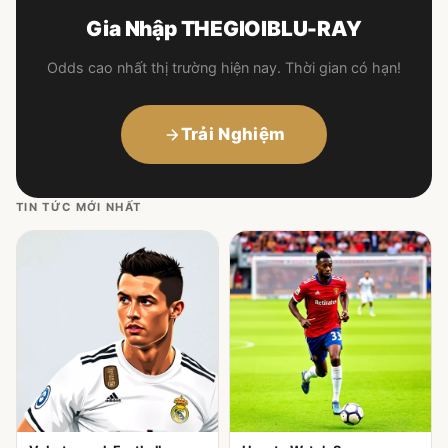
Gia Nhập THEGIOIBLU-RAY
Odds cao nhất thị trường hiện nay. Thời gian có hạn!
Trải Nghiệm
TIN TỨC MỚI NHẤT