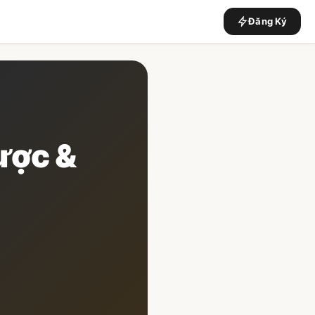
Đăng Ký
ược &