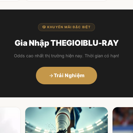
🎲 KHUYẾN MÃI ĐẶC BIỆT
Gia Nhập THEGIOIBLU-RAY
Odds cao nhất thị trường hiện nay. Thời gian có hạn!
Trải Nghiệm