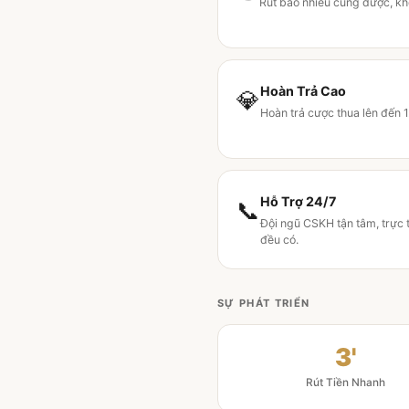
Rút bao nhiêu cũng được, khô
Hoàn Trả Cao
💎
Hoàn trả cược thua lên đến 1
Hỗ Trợ 24/7
📞
Đội ngũ CSKH tận tâm, trực 
đều có.
SỰ PHÁT TRIỂN
3'
Rút Tiền Nhanh