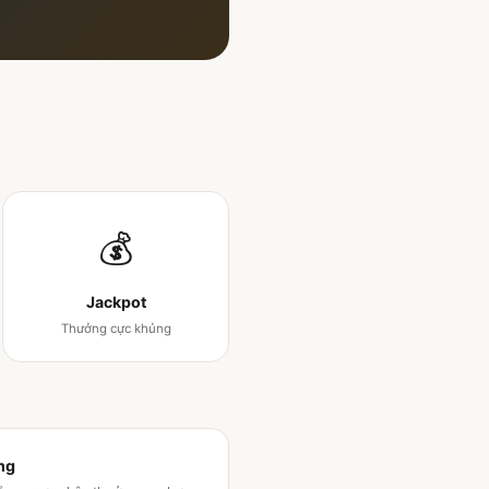
💰
Jackpot
Thưởng cực khủng
ng