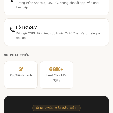
Tương thích Android, iOS, PC. Không cần tải app, vào chơi
trực tiếp.
Hỗ Trợ 24/7
📞
Đội ngũ CSKH tận tâm, trực tuyến 24/7. Chat, Zalo, Telegram
đều có.
SỰ PHÁT TRIỂN
3'
68K+
Rút Tiền Nhanh
Lượt Chơi Mỗi
Ngày
🎲 KHUYẾN MÃI ĐẶC BIỆT