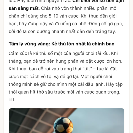
lúc. Hãy luôn nhớ nguyên tắc:
Chỉ chơi với số tiền bạn
sẵn sàng mất
. Chia nhỏ vốn thành nhiều phần, mỗi
phần chỉ dùng cho 5-10 ván cược. Khi thua đến giới
hạn, hãy đứng dậy và đi uống cà phê. Đừng cố gỡ gạc,
bởi đó là con đường nhanh nhất dẫn đến trắng tay.
Tâm lý vững vàng: Kẻ thù lớn nhất là chính bạn
Cảm xúc là kẻ thù số một của người chơi tài xỉu. Khi
thắng, bạn dễ trở nên hưng phấn và đặt cược lớn hơn.
Khi thua, bạn dễ rơi vào trạng thái "tilt" – tức là đặt
cược một cách vô tội vạ để gỡ lại. Một người chơi
thông minh sẽ giữ cho mình một cái đầu lạnh. Hãy tập
thói quen hít thở sâu trước mỗi ván cược quan trọng.
🧘‍♂️