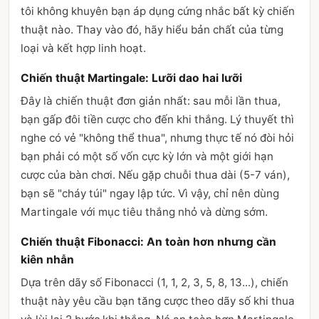
tôi không khuyên bạn áp dụng cứng nhắc bất kỳ chiến
thuật nào. Thay vào đó, hãy hiểu bản chất của từng
loại và kết hợp linh hoạt.
Chiến thuật Martingale: Lưỡi dao hai lưỡi
Đây là chiến thuật đơn giản nhất: sau mỗi lần thua,
bạn gấp đôi tiền cược cho đến khi thắng. Lý thuyết thì
nghe có vẻ "không thể thua", nhưng thực tế nó đòi hỏi
bạn phải có một số vốn cực kỳ lớn và một giới hạn
cược của bàn chơi. Nếu gặp chuỗi thua dài (5-7 ván),
bạn sẽ "cháy túi" ngay lập tức. Vì vậy, chỉ nên dùng
Martingale với mục tiêu thắng nhỏ và dừng sớm.
Chiến thuật Fibonacci: An toàn hơn nhưng cần
kiên nhẫn
Dựa trên dãy số Fibonacci (1, 1, 2, 3, 5, 8, 13...), chiến
thuật này yêu cầu bạn tăng cược theo dãy số khi thua