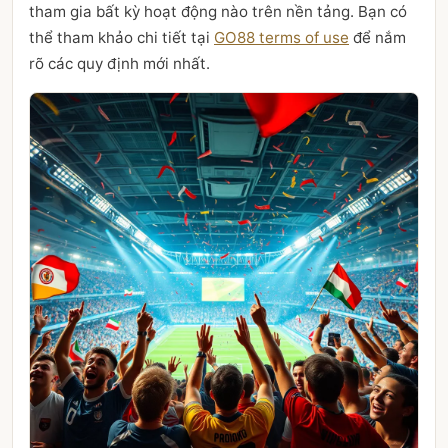
tham gia bất kỳ hoạt động nào trên nền tảng. Bạn có
thể tham khảo chi tiết tại
GO88 terms of use
để nắm
rõ các quy định mới nhất.