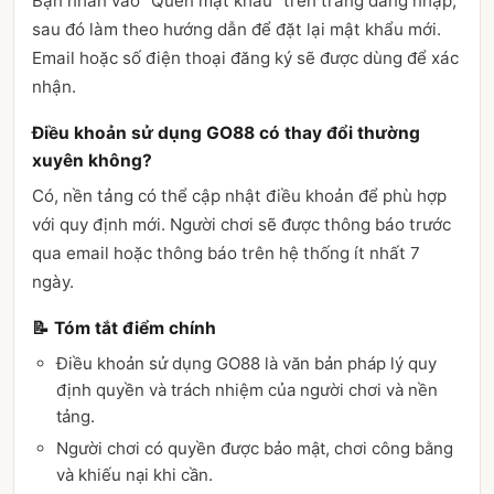
Bạn nhấn vào "Quên mật khẩu" trên trang đăng nhập,
sau đó làm theo hướng dẫn để đặt lại mật khẩu mới.
Email hoặc số điện thoại đăng ký sẽ được dùng để xác
nhận.
Điều khoản sử dụng GO88 có thay đổi thường
xuyên không?
Có, nền tảng có thể cập nhật điều khoản để phù hợp
với quy định mới. Người chơi sẽ được thông báo trước
qua email hoặc thông báo trên hệ thống ít nhất 7
ngày.
📝 Tóm tắt điểm chính
Điều khoản sử dụng GO88 là văn bản pháp lý quy
định quyền và trách nhiệm của người chơi và nền
tảng.
Người chơi có quyền được bảo mật, chơi công bằng
và khiếu nại khi cần.