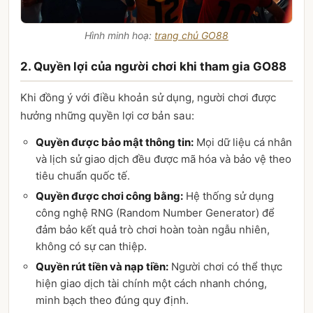
Hình minh hoạ:
trang chủ GO88
2. Quyền lợi của người chơi khi tham gia GO88
Khi đồng ý với điều khoản sử dụng, người chơi được
hưởng những quyền lợi cơ bản sau:
Quyền được bảo mật thông tin:
Mọi dữ liệu cá nhân
và lịch sử giao dịch đều được mã hóa và bảo vệ theo
tiêu chuẩn quốc tế.
Quyền được chơi công bằng:
Hệ thống sử dụng
công nghệ RNG (Random Number Generator) để
đảm bảo kết quả trò chơi hoàn toàn ngẫu nhiên,
không có sự can thiệp.
Quyền rút tiền và nạp tiền:
Người chơi có thể thực
hiện giao dịch tài chính một cách nhanh chóng,
minh bạch theo đúng quy định.