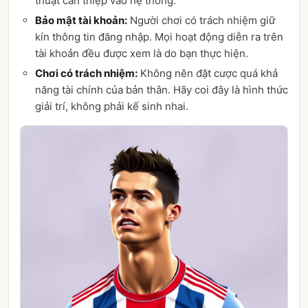
thuật can thiệp vào hệ thống.
Bảo mật tài khoản:
Người chơi có trách nhiệm giữ
kín thông tin đăng nhập. Mọi hoạt động diễn ra trên
tài khoản đều được xem là do bạn thực hiện.
Chơi có trách nhiệm:
Không nên đặt cược quá khả
năng tài chính của bản thân. Hãy coi đây là hình thức
giải trí, không phải kế sinh nhai.