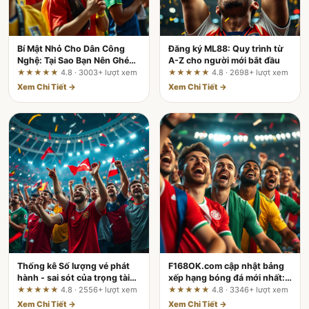
Bí Mật Nhỏ Cho Dân Công
Đăng ký ML88: Quy trình từ
Nghệ: Tại Sao Bạn Nên Ghé
A-Z cho người mới bắt đầu
Thăm Luck8media.social
★★★★★
4.8 · 3003+ lượt xem
★★★★★
4.8 · 2698+ lượt xem
Ngay Hôm Nay?
Xem Chi Tiết →
Xem Chi Tiết →
Thống kê Số lượng vé phát
F168OK.com cập nhật bảng
hành - sai sót của trọng tài
xếp hạng bóng đá mới nhất:
World Cup chuẩn xác từ
Góc nhìn của người quản lý
★★★★★
4.8 · 2556+ lượt xem
★★★★★
4.8 · 3346+ lượt xem
nohu90com.co.com
rủi ro
Xem Chi Tiết →
Xem Chi Tiết →