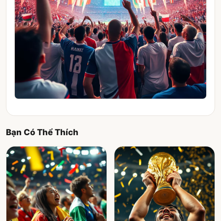
Bạn Có Thể Thích