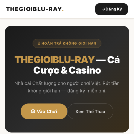
THEGIOIBLU-RAY
.
Đăng Ký
🃏 HOÀN TRẢ KHÔNG GIỚI HẠN
THEGIOIBLU-RAY
— Cá
Cược & Casino
Nhà cái Chất lượng cho người chơi Việt. Rút tiền
không giới hạn — đăng ký miễn phí.
🎲 Vào Chơi
Xem Thể Thao