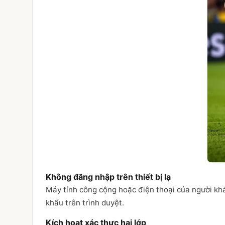
Không đăng nhập trên thiết bị lạ
Máy tính công cộng hoặc điện thoại của người khá
khẩu trên trình duyệt.
Kích hoạt xác thực hai lớp