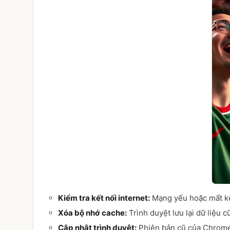
Kiểm tra kết nối internet:
Mạng yếu hoặc mất kế
Xóa bộ nhớ cache:
Trình duyệt lưu lại dữ liệu 
Cập nhật trình duyệt:
Phiên bản cũ của Chrome,