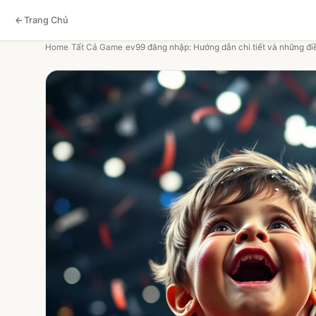
Trang Chủ
Home
›
Tất Cả Game
›
ev99 đăng nhập: Hướng dẫn chi tiết và những đi