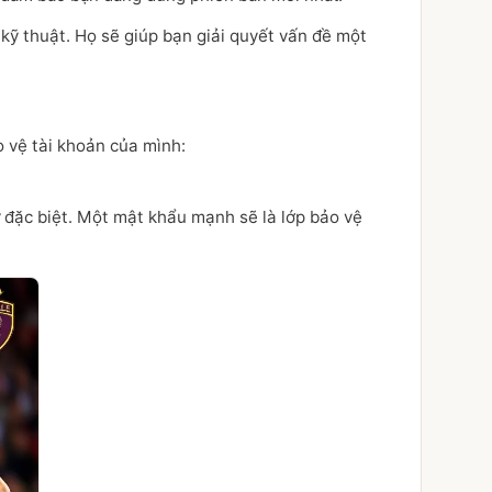
 kỹ thuật. Họ sẽ giúp bạn giải quyết vấn đề một
o vệ tài khoản của mình:
đặc biệt. Một mật khẩu mạnh sẽ là lớp bảo vệ