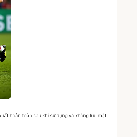
 xuất hoàn toàn sau khi sử dụng và không lưu mật