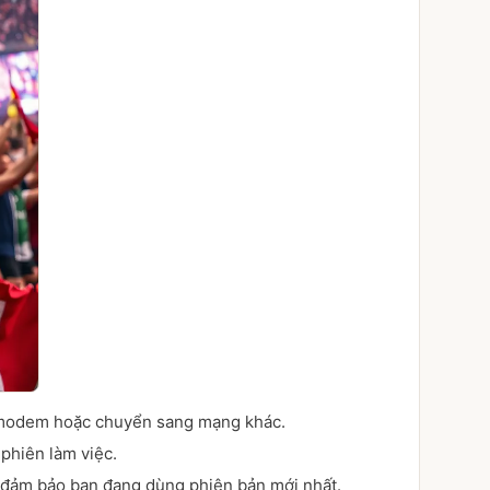
t modem hoặc chuyển sang mạng khác.
 phiên làm việc.
y đảm bảo bạn đang dùng phiên bản mới nhất.