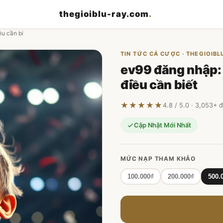
thegioiblu-ray.com
.
ều cần bi
TIN TỨC CÁ CƯỢC · THEGIOIB
ev99 đăng nhập: 
điều cần biết
★★★★★
4.8 / 5.0 · 3,053+ 
Cập Nhật Mới Nhất
MỨC NẠP THAM KHẢO
100.000₫
200.000₫
500.