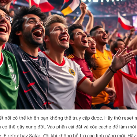
t nối có thể khiến bạn không thể truy cập được. Hãy thử rese
cũ có thể gây xung đột. Vào phần cài đặt và xóa cache để làm mới
 Firefox hay Safari đôi khi không hỗ trợ các tính năng mới. Hã