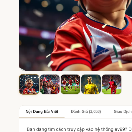
Nội Dung Bài Viết
Đánh Giá (3,053)
Giao Dịch
Bạn đang tìm cách truy cập vào hệ thống ev99? Đừ