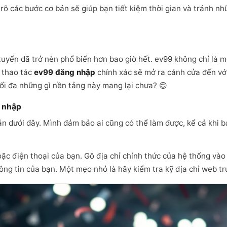
 rõ các bước cơ bản sẽ giúp bạn tiết kiệm thời gian và tránh 
 tuyến đã trở nên phổ biến hơn bao giờ hết. ev99 không chỉ là m
t thao tác
ev99 đăng nhập
chính xác sẽ mở ra cánh cửa đến vớ
 tối đa những gì nền tảng này mang lại chưa? 😊
 nhập
ản dưới đây. Mình đảm bảo ai cũng có thể làm được, kể cả khi 
oặc điện thoại của bạn. Gõ địa chỉ chính thức của hệ thống và
ng tin của bạn. Một mẹo nhỏ là hãy kiểm tra kỹ địa chỉ web trư