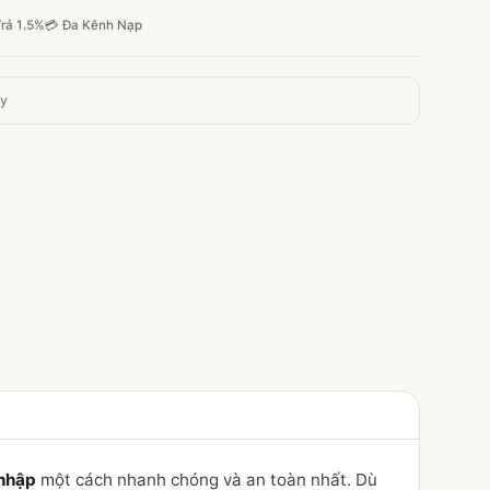
rả 1.5%
💳 Đa Kênh Nạp
ày
nhập
một cách nhanh chóng và an toàn nhất. Dù