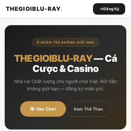
THEGIOIBLU-RAY
.
Đăng Ký
🃏 HOÀN TRẢ KHÔNG GIỚI HẠN
THEGIOIBLU-RAY
— Cá
Cược & Casino
Nhà cái Chất lượng cho người chơi Việt. Rút tiền
không giới hạn — đăng ký miễn phí.
🎲 Vào Chơi
Xem Thể Thao